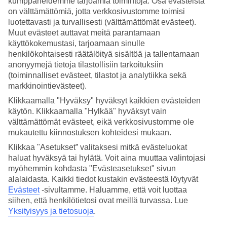
kumppaneidemme tarjoamia toimintoja. Osa evästeistä
Canarialla, Gran Canarian meriveden lämpötilaan sekä poutapäivien
on välttämättömiä, jotta verkkosivustomme toimisi
määrään matkasi aikana.
luotettavasti ja turvallisesti (välttämättömät evästeet).
Mikä on paras aika matkustaa Gran
Muut evästeet auttavat meitä parantamaan
käyttökokemustasi, tarjoamaan sinulle
Canarialle?
henkilökohtaisesti räätälöityä sisältöä ja tallentamaan
anonyymejä tietoja tilastollisiin tarkoituksiin
Gran Canarialle kannattaa matkustaa vuoden ympäri, mutta yleensä
(toiminnalliset evästeet, tilastot ja analytiikka sekä
Gran Canarialle matkustetaan talvilomalle. Joulukuussa ja
markkinointievästeet).
tammikuussa Gran Canarian sää ei ole niin lämmin kuin kesällä ja
syksyllä, mutta kuka ei nauttisi sellaisista päivälämpötiloista kuin
Klikkaamalla "Hyväksy" hyväksyt kaikkien evästeiden
21–22 °C ja noin 19 asteisesta merivedestä, silloin kun koti-
käytön. Klikkaamalla "Hylkää" hyväksyt vain
Suomessa on pimeää ja talvista.
välttämättömät evästeet, eikä verkkosivustomme ole
mukautettu kiinnostuksen kohteidesi mukaan.
Mikä on lämpimin kuukausi Gran
Canarialla?
Klikkaa "Asetukset” valitaksesi mitkä evästeluokat
haluat hyväksyä tai hylätä. Voit aina muuttaa valintojasi
myöhemmin kohdasta "Evästeasetukset" sivun
Lämpimimmät kuukaudet Gran Canarialla ovat elokuu ja syyskuu,
alalaidasta. Kaikki tiedot kustakin evästeestä löytyvät
jolloin kuukauden keskilämpötila on 27 astetta ja merivesi on 22-23
asteista. Yötkin ovat Gran Canarialla elo-syyskuussa ihanan
Evästeet
-sivultamme.
Haluamme, että voit luottaa
lämpimiä ja yön keskilämpötila on 21 astetta.
siihen, että henkilötietosi ovat meillä turvassa. Lue
Yksityisyys ja tietosuoja
.
Onko Gran Canarian sää lämmin