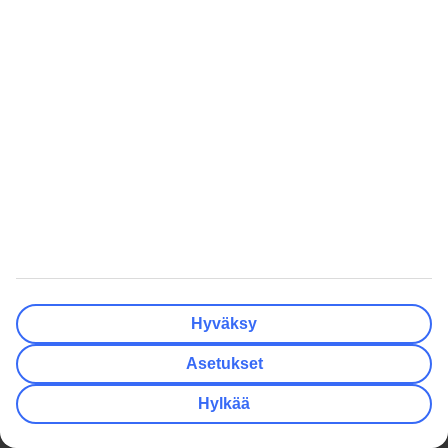
Hotellit
Hyvä tietää
Asiakaspalvelu
Maksut ja matkaliput
TUI-sovellus
Matkaehdot
Lomapalvelu
Ennen matkaa
Autonvuokraus
Lentomatka
myTUI
Lomakohteessa
Ryhmämatkat
Matkan jälkeen
TUI Smiles Rewards Club
TUI Smiles Rewards Club –
Säännöt ja ehdot
Hyväksy
TUI
Hyödyllistä
Yritystiedot
Lisäpalvelut
Asetukset
Työpaikat
Matkavakuutus
Hylkää
Media
Turvaa lomallesi