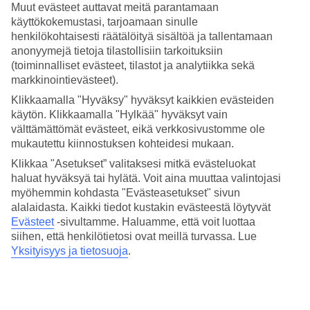
Muut evästeet auttavat meitä parantamaan
Hotelliin ovat tervetulleita 16 vuotta täyttäneet.
käyttökokemustasi, tarjoamaan sinulle
henkilökohtaisesti räätälöityä sisältöä ja tallentamaan
Hotelli sijaitsee niemessä keskellä kylää, joten alueelta on upea
anonyymejä tietoja tilastollisiin tarkoituksiin
näköala merelle sekä Hvarin ja Bracin saarille. Molemmin puolin
hotellia on pikkukivirantoja ja kristallinkirkasta vettä. Heti hotellin
(toiminnalliset evästeet, tilastot ja analytiikka sekä
edustalta alkaa Igranen rantakatu, jolla on sekä ravintoloita että
markkinointievästeet).
muutamia pieniä kauppoja.
Klikkaamalla "Hyväksy" hyväksyt kaikkien evästeiden
Swim up -huoneita
käytön. Klikkaamalla "Hylkää" hyväksyt vain
välttämättömät evästeet, eikä verkkosivustomme ole
Lisää lomaasi hieman ylimääräistä luksusta ja varaa swim up -huone
mukautettu kiinnostuksen kohteidesi mukaan.
merinäköalalla! Aloita päivä virkistävällä uinnilla suoraan terassilta.
Klikkaa "Asetukset” valitaksesi mitkä evästeluokat
Kaikissa swim up -huoneissa on aurinkotuolit terassilla.
haluat hyväksyä tai hylätä. Voit aina muuttaa valintojasi
Infinity-allas merinäköalalla
myöhemmin kohdasta "Evästeasetukset" sivun
alalaidasta. Kaikki tiedot kustakin evästeestä löytyvät
TUI BLUE Makarskan infinity-altaalta avautuu upea näköala
Evästeet
-sivultamme.
Haluamme, että voit luottaa
Adrianmerelle. Uima-allasta ympäröivät aurinkotuolit ja -varjot,
siihen, että henkilötietosi ovat meillä turvassa. Lue
joten voit rentoutua ja nauttia rauhasta sekä maisemista. Hotellilla on
Yksityisyys ja tietosuoja
.
myös toinen ulkouima-allas sekä allasbaari, joka tarjoilee välipaloja
ja kylmiä juomia päiväsaikaan. Tunnelma on erityisen viihtyisä
iltaisin, kun puisella terassilla sytytetään lyhtyjä.