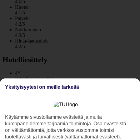
4.6/5
Huone
4.1/5
Palvelu
4.2/5
Nukkuminen
4.3/5
Hinta-laatusuhde
4.2/5
Hotelliesittely
4*
Paikallinen luokitus
WiFi
Yksityisyytesi on meille tärkeää
Care Travel
Rauhallinen hotelli lähellä rantaa viehättävässä
Podgorassa
Käytämme sivustollamme evästeitä ja muita
Modernissa ja tyylikkäässä BLUE STAR Medora Aurissa viihtyvät
kumppaneidemme tarjoamia toimintoja. Osa evästeistä
sekä aikuiset että lapset. Hotelli sijaitsee kauniissa maisemissa
on välttämättömiä, jotta verkkosivustomme toimisi
rannan äärellä Podgorassa, Makarskan Rivieralla. Altailta on
luotettavasti ja turvallisesti (välttämättömät evästeet).
merinäköala ja rannalla on aurinkotuolit. Aamiainen sisältyy hintaan,