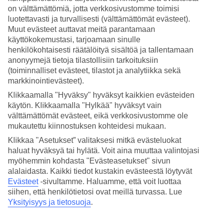
on välttämättömiä, jotta verkkosivustomme toimisi
8/19
luotettavasti ja turvallisesti (välttämättömät evästeet).
Muut evästeet auttavat meitä parantamaan
käyttökokemustasi, tarjoamaan sinulle
San Diego
henkilökohtaisesti räätälöityä sisältöä ja tallentamaan
anonyymejä tietoja tilastollisiin tarkoituksiin
9/19
(toiminnalliset evästeet, tilastot ja analytiikka sekä
markkinointievästeet).
Key West, Florida
Klikkaamalla "Hyväksy" hyväksyt kaikkien evästeiden
10/19
käytön. Klikkaamalla "Hylkää" hyväksyt vain
välttämättömät evästeet, eikä verkkosivustomme ole
mukautettu kiinnostuksen kohteidesi mukaan.
Fort Lauderdale
Klikkaa "Asetukset” valitaksesi mitkä evästeluokat
11/19
haluat hyväksyä tai hylätä. Voit aina muuttaa valintojasi
myöhemmin kohdasta "Evästeasetukset" sivun
alalaidasta. Kaikki tiedot kustakin evästeestä löytyvät
Florida
Evästeet
-sivultamme.
Haluamme, että voit luottaa
12/19
siihen, että henkilötietosi ovat meillä turvassa. Lue
Yksityisyys ja tietosuoja
.
San Diego