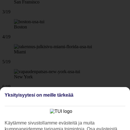
San Fransisco
3/19
Boston
4/19
Miami
5/19
New York
6/19
Yksityisyytesi on meille tärkeää
New York
7/19
Käytämme sivustollamme evästeitä ja muita
New York
kumppaneidemme tarjoamia toimintoja. Osa evästeistä