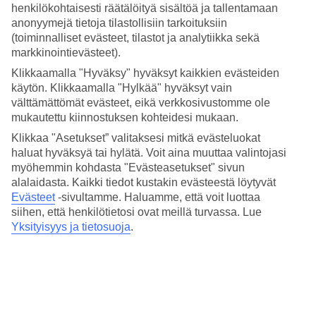
4.6/5
henkilökohtaisesti räätälöityä sisältöä ja tallentamaan
Hinta-laatusuhde
anonyymejä tietoja tilastollisiin tarkoituksiin
4.4/5
(toiminnalliset evästeet, tilastot ja analytiikka sekä
markkinointievästeet).
Hotelliesittely
Klikkaamalla "Hyväksy" hyväksyt kaikkien evästeiden
käytön. Klikkaamalla "Hylkää" hyväksyt vain
3*
Paikallinen luokitus
välttämättömät evästeet, eikä verkkosivustomme ole
mukautettu kiinnostuksen kohteidesi mukaan.
Tyylikäs allasalue ja sijainti rannalla
Klikkaa "Asetukset” valitaksesi mitkä evästeluokat
haluat hyväksyä tai hylätä. Voit aina muuttaa valintojasi
Plunge Beach Hotelissa on tyylikäs, pieni allasalue melkein rannalla.
myöhemmin kohdasta "Evästeasetukset" sivun
Täällä voit kokeilla vesiurheilulajeja tai liikkua hotellin kuntosalilla.
Kaikissa huoneissa on WiFi.
alalaidasta. Kaikki tiedot kustakin evästeestä löytyvät
Evästeet
-sivultamme.
Haluamme, että voit luottaa
Hotellilla on:
siihen, että henkilötietosi ovat meillä turvassa. Lue
Yksityisyys ja tietosuoja
.
Uima-allas
Kuntosali (lisämaksusta)
WiFi yleisissä tiloissa
Kaikissa huoneissa on:
Ilmastointi
WiFi