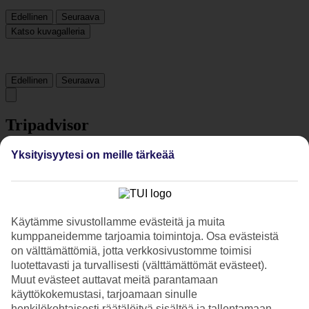
Edellinen
Seuraava
Katso kuvagalleria
Edellinen
Seuraava
Tripadvisor
Yksityisyytesi on meille tärkeää
3.9/5
Luokitus
3.9 / 5
alkaen
17252 arviota
Siisteys
Käytämme sivustollamme evästeitä ja muita
4.2/5
kumppaneidemme tarjoamia toimintoja. Osa evästeistä
Sijainti
4.7/5
on välttämättömiä, jotta verkkosivustomme toimisi
Huone
luotettavasti ja turvallisesti (välttämättömät evästeet).
3.7/5
Muut evästeet auttavat meitä parantamaan
Palvelu
käyttökokemustasi, tarjoamaan sinulle
4/5
henkilökohtaisesti räätälöityä sisältöä ja tallentamaan