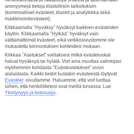
Nukkuminen
anonyymejä tietoja tilastollisiin tarkoituksiin
4.1/5
Hinta-laatusuhde
(toiminnalliset evästeet, tilastot ja analytiikka sekä
3.8/5
markkinointievästeet).
Klikkaamalla "Hyväksy" hyväksyt kaikkien evästeiden
Hotelliesittely
käytön. Klikkaamalla "Hylkää" hyväksyt vain
välttämättömät evästeet, eikä verkkosivustomme ole
3*
mukautettu kiinnostuksen kohteidesi mukaan.
Paikallinen luokitus
Klikkaa "Asetukset” valitaksesi mitkä evästeluokat
Keskellä Manhattania Garment Districtissä
haluat hyväksyä tai hylätä. Voit aina muuttaa valintojasi
myöhemmin kohdasta "Evästeasetukset" sivun
The New Yorker Hotel by Lotte Hotelsissa asut Manhattanin
alalaidasta. Kaikki tiedot kustakin evästeestä löytyvät
keskustassa New Yorkissa ja olet lähellä kuuluisia nähtävyyksiä.
Evästeet
-sivultamme.
Haluamme, että voit luottaa
Empire State Building ja Manhattanin suuri vihreä Central Park ovat
siihen, että henkilötietosi ovat meillä turvassa. Lue
vain muutaman korttelin päässä. Hotellissa on ravintola, baari ja
Yksityisyys ja tietosuoja
.
kuntoilutilat.
Jos haluat liikkua paikallisliikenteellä, lähin metroasema on 34 St -
Penn Station.
The New Yorker Hotel by Lotte Hotels -hotellin
palvelut