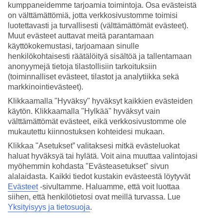
kumppaneidemme tarjoamia toimintoja. Osa evästeistä
on välttämättömiä, jotta verkkosivustomme toimisi
luotettavasti ja turvallisesti (välttämättömät evästeet).
Muut evästeet auttavat meitä parantamaan
käyttökokemustasi, tarjoamaan sinulle
henkilökohtaisesti räätälöityä sisältöä ja tallentamaan
anonyymejä tietoja tilastollisiin tarkoituksiin
(toiminnalliset evästeet, tilastot ja analytiikka sekä
markkinointievästeet).
Klikkaamalla "Hyväksy" hyväksyt kaikkien evästeiden
käytön. Klikkaamalla "Hylkää" hyväksyt vain
välttämättömät evästeet, eikä verkkosivustomme ole
mukautettu kiinnostuksen kohteidesi mukaan.
Klikkaa "Asetukset” valitaksesi mitkä evästeluokat
haluat hyväksyä tai hylätä. Voit aina muuttaa valintojasi
myöhemmin kohdasta "Evästeasetukset" sivun
alalaidasta. Kaikki tiedot kustakin evästeestä löytyvät
Evästeet
-sivultamme.
Haluamme, että voit luottaa
siihen, että henkilötietosi ovat meillä turvassa. Lue
Aito espanjalainen suurkaupunki
Yksityisyys ja tietosuoja
.
Mosaiikkinen Alcazár-palatsi