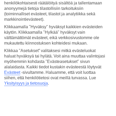
Hinta-laatusuhde
henkilökohtaisesti räätälöityä sisältöä ja tallentamaan
4.4/5
anonyymejä tietoja tilastollisiin tarkoituksiin
(toiminnalliset evästeet, tilastot ja analytiikka sekä
Hotelliesittely
markkinointievästeet).
Klikkaamalla "Hyväksy" hyväksyt kaikkien evästeiden
4*
käytön. Klikkaamalla "Hylkää" hyväksyt vain
Paikallinen luokitus
välttämättömät evästeet, eikä verkkosivustomme ole
Tyylikäs hotelli, kattoterassi ja uima-allas
mukautettu kiinnostuksen kohteidesi mukaan.
Klikkaa "Asetukset” valitaksesi mitkä evästeluokat
Monte Triana on tyylikäs hotelli Trianan alueella, vain muutaman
haluat hyväksyä tai hylätä. Voit aina muuttaa valintojasi
minuutin kävelymatkan päässä kaupoista, Isla Mágica -huvipuistosta
myöhemmin kohdasta "Evästeasetukset" sivun
ja Sevillan historiallisesta keskustasta. Virkistäydy kattoterassin
uima-altaassa ja nauti samalla kattojen yli avautuvista näkymistä.
alalaidasta. Kaikki tiedot kustakin evästeestä löytyvät
Evästeet
-sivultamme.
Haluamme, että voit luottaa
Useista huoneista on näkymät hotelli perinteiseen andalusialaiseen
siihen, että henkilötietosi ovat meillä turvassa. Lue
puutarhaan.
Yksityisyys ja tietosuoja
.
Hotellilla on:
Ravintola ja baari
Uima-allas
Ilmastointi
Tallelokero