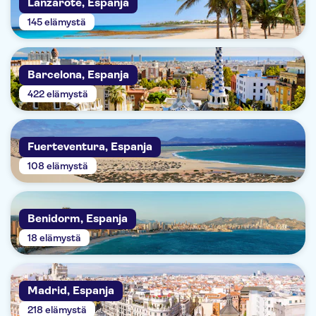
Lanzarote, Espanja
145 elämystä
Barcelona, Espanja
422 elämystä
Fuerteventura, Espanja
108 elämystä
Benidorm, Espanja
18 elämystä
Madrid, Espanja
218 elämystä