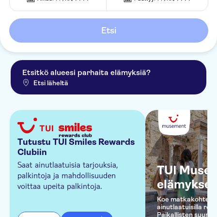
Etsi
Etsitkö alueesi parhaita elämyksiä?
Etsi läheltä
Tutustu TUI Smiles Rewards
Clubiin
Saat ainutlaatuisia tarjouksia,
TUI Musem
palkintoja ja mahdollisuuden
elämykset
voittaa upeita palkintoja.
Koe matkakohteesi
ainutlaatuisilla ret
Paikallisten suunn