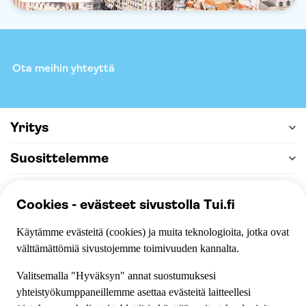
Ota meihin yhteyttä
Yritys
Suosittelemme
Apu & tuki
Maksu
100% turvallinen maksaminen, hyväksymme seuraavat
maksutavat