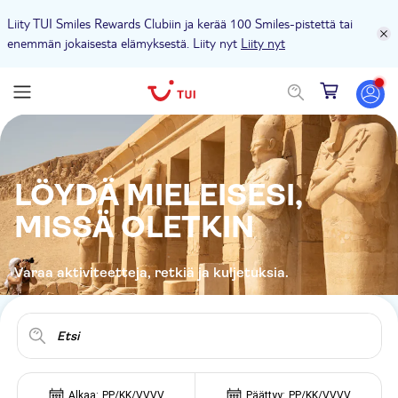
Liity TUI Smiles Rewards Clubiin ja kerää 100 Smiles-pistettä tai
enemmän jokaisesta elämyksestä. Liity nyt
Liity nyt
LÖYDÄ MIELEISESI,
MISSÄ OLETKIN
Varaa aktiviteetteja, retkiä ja kuljetuksia.
Etsi
Alkaa:
PP/KK/VVVV
Päättyy:
PP/KK/VVVV