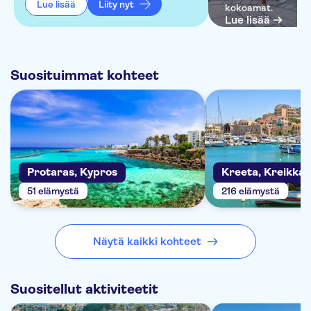
Lue lisää
Liity nyt
kokoamat.
Lue lisää
Suosituimmat kohteet
Protaras, Kypros
Kreeta, Kreikka
51 elämystä
216 elämystä
Näytä kaikki kohteet
Suositellut aktiviteetit