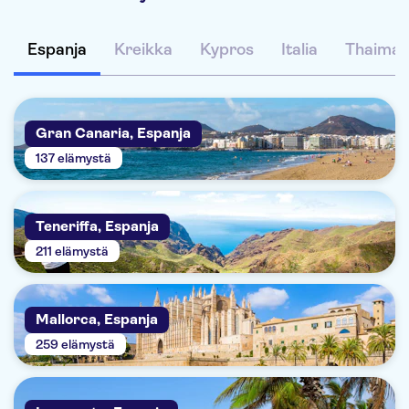
Espanja
Kreikka
Kypros
Italia
Thaima
Gran Canaria, Espanja
137 elämystä
Teneriffa, Espanja
211 elämystä
Mallorca, Espanja
259 elämystä