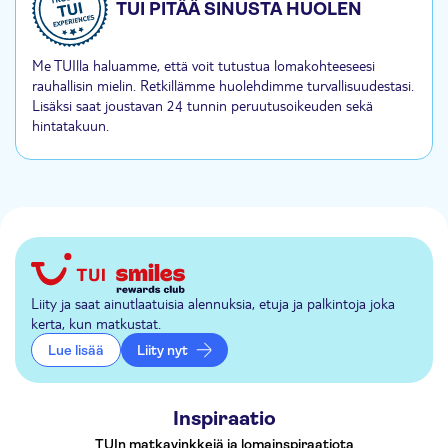
TUI PITÄÄ SINUSTA HUOLEN
Me TUIlla haluamme, että voit tutustua lomakohteeseesi
rauhallisin mielin. Retkillämme huolehdimme turvallisuudestasi.
Lisäksi saat joustavan 24 tunnin peruutusoikeuden sekä
hintatakuun.
Liity ja saat ainutlaatuisia alennuksia, etuja ja palkintoja joka
kerta, kun matkustat.
Lue lisää
Liity nyt
Inspiraatio
TUIn matkavinkkejä ja lomainspiraatiota