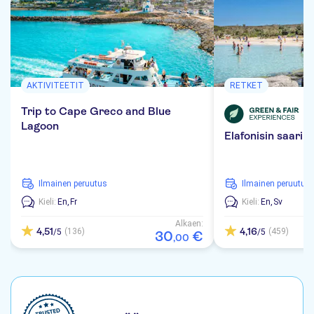
AKTIVITEETIT
RETKET
Trip to Cape Greco and Blue
Lagoon
Elafonisin saarik
Ilmainen peruutus
Ilmainen peruutus
Kieli:
En,
Fr
Kieli:
En,
Sv
Alkaen:
4,51
4,16
(136)
(459)
/5
/5
30
€
,
00