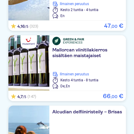
Ilmainen peruutus
Cala Morlanda Suites
Kesto
2 tuntia - 4 tuntia
En
HOTEL SATURNO CALA MILLOR
47
€
4,16
,
00
(323)
/5
Protur Vista Badia
Catalonia Del Mar
Mallorcan viinitilakierros
sisältäen maistajaiset
Protur Atalaya
LOS ALAMOS ( C.MILLOR )
Ilmainen peruutus
Kesto
4 tuntia - 8 tuntia
Cala Millor Garden
De,
En
LEVANTE LA LUNA
66
€
4,7
,
00
(147)
/5
Safari Park
Alcudian delfiiniristeily – Brisas
Isabel
Protur Bonaire Aparthotel