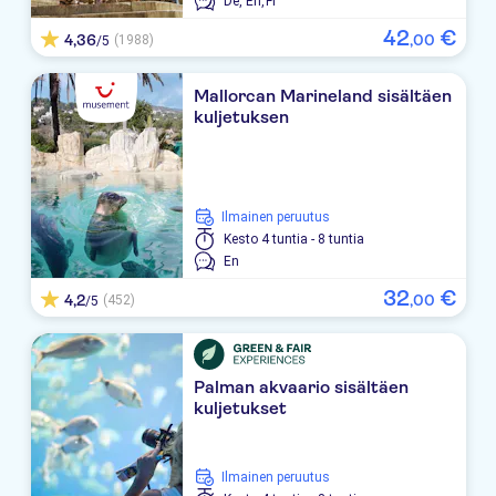
De,
En,
Fr
CM Playa del Moro
42
€
4,36
,
00
(1988)
/5
THB Sa Coma Platja
Mallorcan Marineland sisältäen
Hipotels Marfil Playa
kuljetuksen
TUI BLUE LEVANTE
Anba Romani
Ilmainen peruutus
Gran Sol .
Kesto
4 tuntia - 8 tuntia
En
Protur Alicia
32
€
4,2
,
00
(452)
/5
Hipotels Mercedes
Palia Sa Coma Playa
Palman akvaario sisältäen
kuljetukset
Hotel Levante Park
Girasol
Ilmainen peruutus