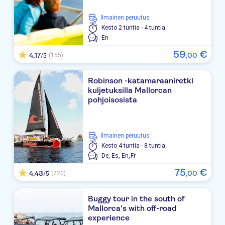
PROTUR BONAMAR
Ilmainen peruutus
Kesto
2 tuntia - 4 tuntia
Cristina Apartamentos Villas
En
59
€
Sabina Playa
4,17
,
00
(155)
/5
MARINS BEACH CLUB
Robinson -katamaraaniretki
kuljetuksilla Mallorcan
Globales Cala Bona Suites
pohjoisosista
Tropicana-Cala Millor
Mariant
Ilmainen peruutus
Kesto
4 tuntia - 8 tuntia
Playa Blanca
De,
Es,
En,
Fr
75
€
4,43
,
00
(220)
Marins Playa
/5
Atolon
Buggy tour in the south of
Mallorca's with off-road
Residencia son Floriana
experience