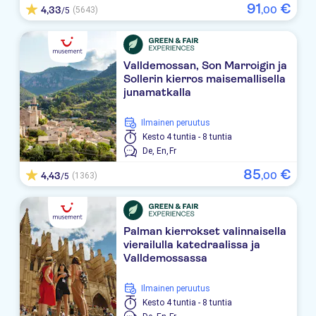
91
€
4,33
,
00
(5643)
/5
ALLSUN MARIANT PARK
Blue Sea Gran Playa
Valldemossan, Son Marroigin ja
Rigo
Sollerin kierros maisemallisella
junamatkalla
Holiday Village Majorca
Ilmainen peruutus
Hipotels Hipocampo Playa
Kesto
4 tuntia - 8 tuntia
De,
En,
Fr
Splashworld Bouganvilla
85
€
4,43
,
00
(1363)
/5
TUI BLUE Grupotel Mallorca Mar
Veronica
Palman kierrokset valinnaisella
Protur Bahia Azul Apartamentos
vierailulla katedraalissa ja
Valldemossassa
Universal Bikini
Ilmainen peruutus
Hipotels Eurotel Punta Rotja
Kesto
4 tuntia - 8 tuntia