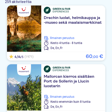
259 aktiviteettia
TUI BLUE SENSATORI BIOMAR
Iberostar Waves Cala Millor
Drachin luolat, helmikauppa ja
-museo sekä maalaismarkkinat
Sabina
Playa Moreia
Ilmainen peruutus
Kesto
4 tuntia - 8 tuntia
Hipotels Said
De,
En,
Fr
60
€
Protur Sa Coma Playa Hotel & Spa
4,14
,
00
(1971)
/5
Protur Floriana Resort
Mallorcan kierros sisältäen
Apartamentos Elegance Sol Y Mar
Port de Sollerin ja Llucin
luostarin
Sur
Hipotels Hipocampo
Ilmainen peruutus
Kesto
enemmän kuin 8 tuntia
CM Mallorca Palace
De,
En,
Fr