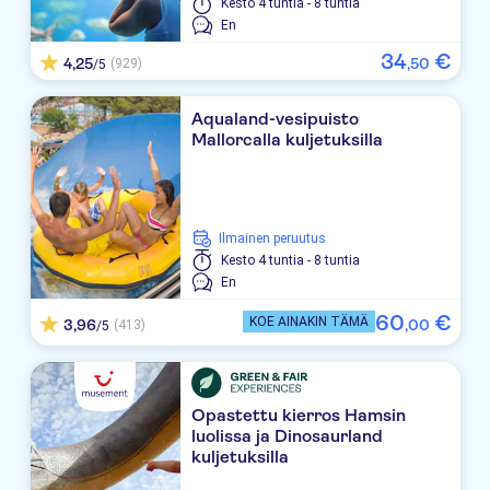
Protur Playa Cala Millor
Kesto
4 tuntia - 8 tuntia
En
Hipocampo Palace
34
€
4,25
,
50
(929)
/5
Playa Port Vell
Aqualand-vesipuisto
Morito
Mallorcalla kuljetuksilla
R2 Cala Millor Beach Apartment
Universal Perla de s'Illot
Ilmainen peruutus
Kesto
4 tuntia - 8 tuntia
Hipotels Don Juan
En
Moreyo
60
€
KOE AINAKIN TÄMÄ
3,96
,
00
(413)
/5
Protur Palmeras Playa
Hipotels Mediterraneo
Opastettu kierros Hamsin
luolissa ja Dinosaurland
Cala Bona
kuljetuksilla
CM Castell de Mar