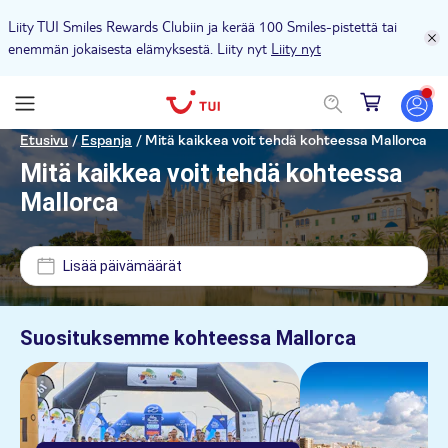
Liity TUI Smiles Rewards Clubiin ja kerää 100 Smiles-pistettä tai
enemmän jokaisesta elämyksestä. Liity nyt
Liity nyt
Hinta (per aikuinen)
Etusivu
/
Espanja
/
Mitä kaikkea voit tehdä kohteessa Mallorca
Mitä kaikkea voit tehdä kohteessa
Nouto hotellilta
Mallorca
€
€
Min.
Maks.
Lippuvaihtoehdot
Lisää päivämäärät
NO-PICKUP
Välitön vahvistus
Kategoriat
Son Corb Boutique Hotel
Suosituksemme kohteessa
Mallorca
Ilmainen peruutus
Aktiviteetit
Europa Apartamentos
Aktiviteetin kieli
E-lippu
Vesiaktiviteetit
Retket
Hipotels Dunas
Opastettu kierros
English
Ulkoiluaktiviteetit
Veneet
Liput ja tapahtumat
Hipotels Flamenco