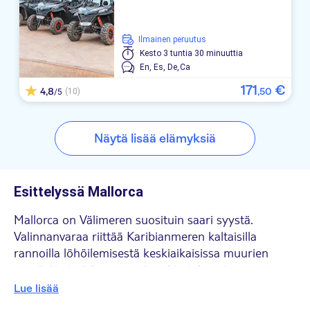
Playa Dorada
Blue Sea Hotel Don Jaime
Ilmainen peruutus
Kesto
3 tuntia 30 minuuttia
Club S'Illot
En,
Es,
De,
Ca
171
€
4,8
,
50
(10)
/5
Hotel Peymar
Ciudad Laurel
Näytä lisää elämyksiä
Millor Sol
Club Simo
Esittelyssä Mallorca
La Santa Maria Playa
Mallorca on Välimeren suosituin saari syystä.
Valinnanvaraa riittää Karibianmeren kaltaisilla
Voramar
rannoilla löhöilemisestä keskiaikaisissa muurien
TUI FAMILY LIFE Coma Gran
ympäröimissä kaupungeissa kiertelyyn ja
maisemareittejä pitkin ajeluun. Pohjoisessa voit
Lue lisää
Elegance Vista Blava
ihastua Alcudian ja Pollençan kaupunkeihin, kun taas