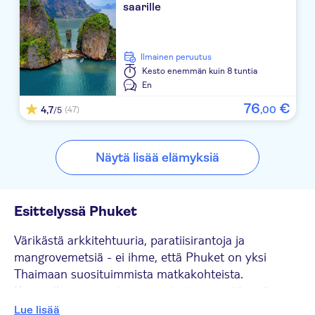
saarille
Baramee Resortel
Homm Bliss South Beach Patong
Ilmainen peruutus
Kesto
enemmän kuin 8 tuntia
Front Village Phuket
En
The Bel Air Resort & Spa Panwa
76
€
4,7
,
00
(47)
/5
Orchid Hotel Kalim Bay Phuket
Näytä lisää elämyksiä
Sugar Marina Resort - ART - Karon Beach
Amin Resort
Esittelyssä Phuket
Novotel Phuket Phokeethra
Värikästä arkkitehtuuria, paratiisirantoja ja
The Lantern Resorts Patong
mangrovemetsiä - ei ihme, että Phuket on yksi
Thaimaan suosituimmista matkakohteista.
Eden Bungalow Resort
Kumpuilevan maastonsa ansiosta se on täynnä
Baan Karon Resort
näköalapaikkoja, joista avautuu eeppiset
Lue lisää