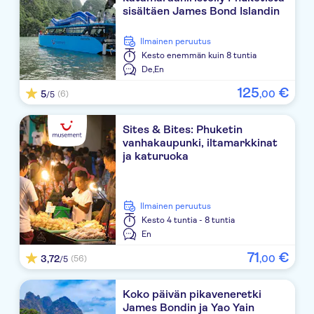
sisältäen James Bond Islandin
Pullman Phuket Karon Beach Resort
Ilmainen peruutus
R-Mar Resort And Spa
Kesto
enemmän kuin 8 tuntia
De,
En
Karon Princess Hotel
125
€
5
,
00
(6)
/5
Mazi Design Hotel by Kalima
Sites & Bites: Phuketin
Orchidacea Resort
vanhakaupunki, iltamarkkinat
ja katuruoka
Burasari Phuket
The Lunar Patong
Ilmainen peruutus
Best western premier bangtao - hotel's lobby
Kesto
4 tuntia - 8 tuntia
En
Ibis Styles Phuket City
71
€
3,72
,
00
(56)
/5
Sunwing resort kamala beach - hotel's lobby
Koko päivän pikaveneretki
Hilton Garden Inn Phuket Bangtao
James Bondin ja Yao Yain