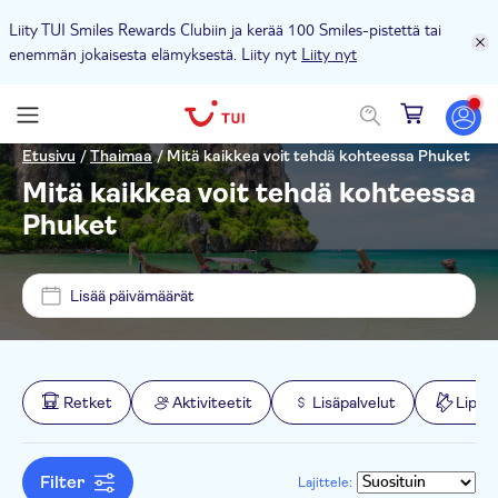
Liity TUI Smiles Rewards Clubiin ja kerää 100 Smiles-pistettä tai
enemmän jokaisesta elämyksestä. Liity nyt
Liity nyt
Hinta (per aikuinen)
Etusivu
/
Thaimaa
/
Mitä kaikkea voit tehdä kohteessa Phuket
Mitä kaikkea voit tehdä kohteessa
Nouto hotellilta
Phuket
€
€
Min.
Maks.
Lippuvaihtoehdot
Lisää päivämäärät
Sunwing Resort Kamala Beach
Välitön vahvistus
Kategoriat
Saii Laguna Phuket Resort
Ilmainen peruutus
Retket
Retket
Aktiviteetit
Lisäpalvelut
Liput
Kata Sea View Villas
Aktiviteetin kieli
E-lippu
Veneet
Aktiviteetit
Impiana Resort Patong Phuket
Opastettu kierros
English
Filter
Lajittele:
Nähtävyydet ja perinteet
Ulkoiluaktiviteetit
Lisäpalvelut
Courtyard by Marriott Phuket Chalong Bay Resort