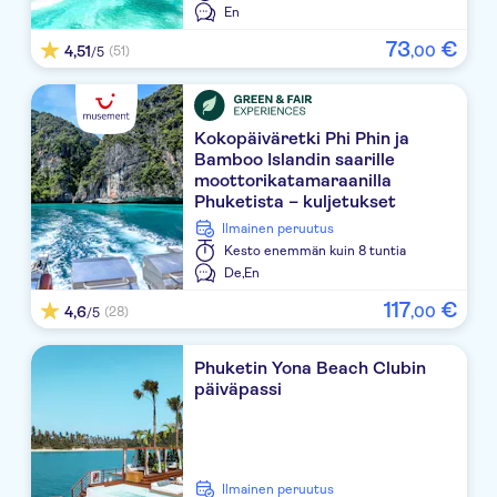
En
The Pavilions Phuket
73
€
4,51
,
00
(51)
/5
Four Points by Sheraton Phuket Patong Beach Resort
Thavorn Palm Beach Resort
Kokopäiväretki Phi Phin ja
Bamboo Islandin saarille
OZO Phuket
moottorikatamaraanilla
Phuketista – kuljetukset
Two Villas Holiday, Onyx Style, Naiharn Beach
saatavilla lisämaksusta
Ilmainen peruutus
Mirage Express Patong Phuket Hotel
Kesto
enemmän kuin 8 tuntia
De,
En
The Ashlee Heights Patong Hotel & Suites
117
€
4,6
,
00
(28)
/5
Veranda Resort Phuket, Autograph Collection
Phuketin Yona Beach Clubin
Best Western Phuket Ocean Resort
päiväpassi
Rattana Mansion
Deevana Plaza Phuket
Ilmainen peruutus