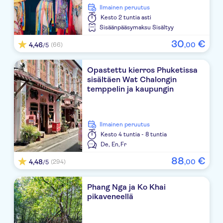
Wyndham Nai Harn Beach Phuket
Ilmainen peruutus
Kesto
2 tuntia asti
Mandarava Resort and Spa
Sisäänpääsymaksu Sisältyy
30
€
4,46
,
00
Amata Resort
(66)
/5
Bandara Phuket Beach Resort
Opastettu kierros Phuketissa
sisältäen Wat Chalongin
Andakira
temppelin ja kaupungin
Courtyard by marriott patong beach - hotel's lobby
Good Nice Hotel Patong
Ilmainen peruutus
Kesto
4 tuntia - 8 tuntia
NH Boat Lagoon Phuket Resort
De,
En,
Fr
88
€
4,48
,
00
(294)
/5
Duangjitt Resort & Spa
Wyndham Sea Pearl Resort Phuket (Sea Pearl Villas
Phang Nga ja Ko Khai
pikaveneellä
The Kee Resort & Spa