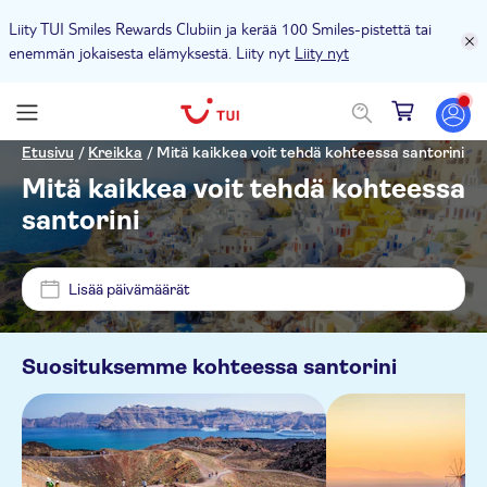
Liity TUI Smiles Rewards Clubiin ja kerää 100 Smiles-pistettä tai
enemmän jokaisesta elämyksestä. Liity nyt
Liity nyt
Hinta (per aikuinen)
Etusivu
/
Kreikka
/
Mitä kaikkea voit tehdä kohteessa santorini
Mitä kaikkea voit tehdä kohteessa
Nouto hotellilta
santorini
€
€
Min.
Maks.
Lippuvaihtoehdot
Lisää päivämäärät
NO-PICKUP
Välitön vahvistus
Kategoriat
Santorini
Suosituksemme kohteessa
santorini
Ilmainen peruutus
Retket
Euromarket
Aktiviteetin kieli
E-lippu
Veneet
Aktiviteetit
Mare Nostrum Santo
Paikalliseen makuun
English
Kulttuuri ja historia
Vesiaktiviteetit
Nähtävyydet ja opastetut retket
Moto Manos