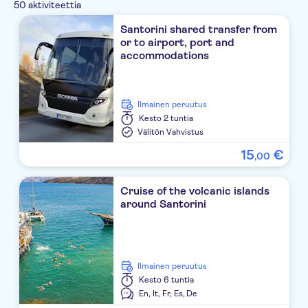
50 aktiviteettia
Thera Mare
Santorini shared transfer from
or to airport, port and
Windmill Villas
accommodations
Meli Meli
Casa Vitae
Ilmainen peruutus
Kesto
2 tuntia
Mediterannean Bus Stop
Välitön Vahvistus
15
€
Ecoxenia
,
00
Caldera Romantica
Cruise of the volcanic islands
around Santorini
Bus Stop Emborio Square
Suites Of The Gods
Pyrgos Parcking
Ilmainen peruutus
Kesto
6 tuntia
Anna Mini Market
En,
It,
Fr,
Es,
De