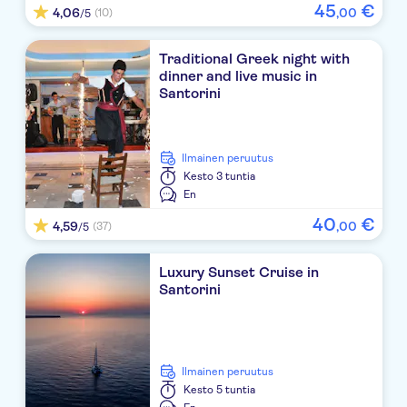
45
€
4,06
,
00
(10)
/5
Akrotiri Excav.
Quickys
Traditional Greek night with
dinner and live music in
Opposite Old Hospital
Santorini
Argyros Winery
Ilmainen peruutus
Caldera Boats
Kesto
3 tuntia
En
Agia Irini
40
€
4,59
,
00
(37)
/5
Aplai Dome
Aliter Suites
Luxury Sunset Cruise in
Santorini
Perivolas Market
Areti Hotel
Ilmainen peruutus
Sunbird
Kesto
5 tuntia