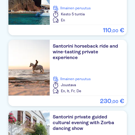
Myst Boutique Hotel
Ilmainen peruutus
Kesto
5 tuntia
En Plo Boutique Suites
En
110
€
,
00
Kalisperis Hotel
Meltemi Village
Santorini horseback ride and
wine-tasting private
Aroma Avlis
experience
Tomato Factory
Ilmainen peruutus
Nostos Studios
Joustava
En,
It,
Fr,
De
Monolithos Bus Stop
230
€
,
00
Zephyros
Erotokritos Bakery Kamari
Santorini private guided
cultural evening with Zorba
dancing show