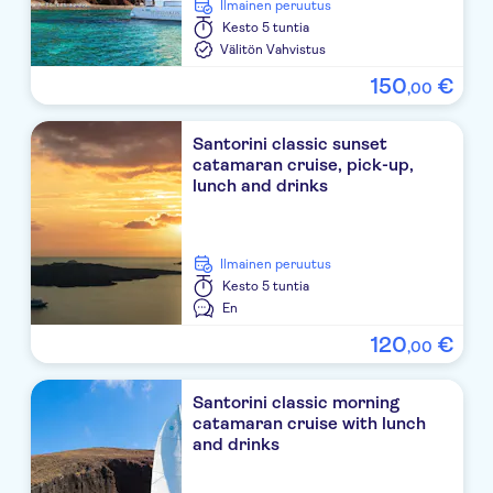
Ilmainen peruutus
Kesto
5 tuntia
Kiwi
Välitön Vahvistus
Port of Santorini
150
€
,
00
Agios Artemios
Santorini classic sunset
catamaran cruise, pick-up,
Adorno Oia
lunch and drinks
Earth & Water
Zotos
Ilmainen peruutus
Kesto
5 tuntia
Laze Summer Bar
En
120
€
Caldera View
,
00
Apanemo
Santorini classic morning
catamaran cruise with lunch
En Pori
and drinks
Anhydrous Cellar Door