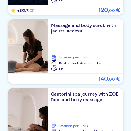
En
Xenones Filotera
120
€
4,92
,
00
(21)
/5
Soulis Apartment
Massage and body scrub with
Family Bakery
jacuzzi access
NST Fira{Petit Palace}
NST Oia
Ilmainen peruutus
Le Ciel
Kesto
1 tunti 45 minuuttia
En
Vrachia Studios
140
€
,
00
Kritikos Tavern
Santorini spa journey with ZOE
Luno
face and body massage
El Greco
Santo Miramare
Ilmainen peruutus