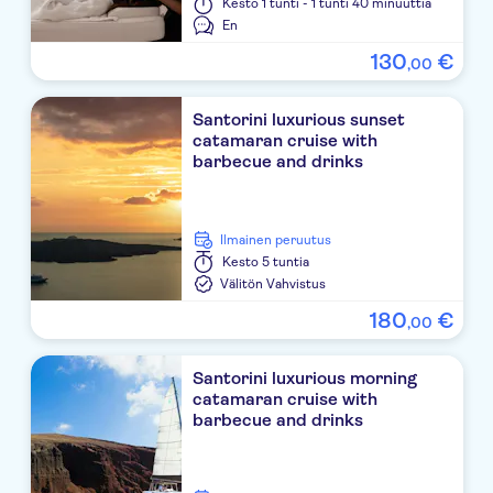
Pyrgos Restaurant
Kesto
1 tunti - 1 tunti 40 minuuttia
En
Ambassador
130
€
,
00
Santo Wines
Santorini luxurious sunset
Bacchus
catamaran cruise with
barbecue and drinks
Moto Drossos Vlychada
The Noverian Bios
Ilmainen peruutus
Kesto
5 tuntia
Marvarit Suites
Välitön Vahvistus
Taverna Tassos
180
€
,
00
Ag . Gerasimos
Santorini luxurious morning
catamaran cruise with
Sklavenitis Emborio
barbecue and drinks
AB MARKET Messaria {ΑΒ Βασιλόπουλος}
Dimitris Restaurant