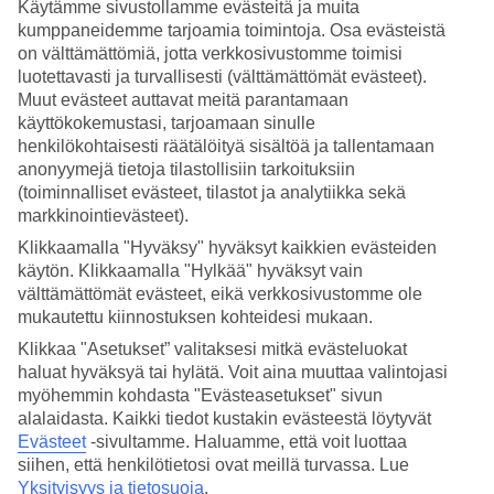
Käytämme sivustollamme evästeitä ja muita
Vastuullisuus‑ ja ympäristösertifioitujen hotellien tarjonta kasvaa
kumppaneidemme tarjoamia toimintoja. Osa evästeistä
jatkuvasti, ja alta löydät valikoiman niistä hotelleista
on välttämättömiä, jotta verkkosivustomme toimisi
valikoimassamme, jotka on sertifioitu Travelifen, EarthCheckin tai
luotettavasti ja turvallisesti (välttämättömät evästeet).
Green Keyn toimesta. Tämä tarkoittaa, että ulkopuolisessa
auditoinnissa hotellit ovat osoittaneet muun muassa mittaavansa ja
Muut evästeet auttavat meitä parantamaan
vähentävänsä jäte‑, energia‑ ja vedenkulutustaan, huolehtivansa
käyttökokemustasi, tarjoamaan sinulle
henkilöstöstään, suojelevansa lapsia sekä osallistuvansa
henkilökohtaisesti räätälöityä sisältöä ja tallentamaan
paikallisyhteisön toimintaan. Voit lukea lisää
Travelifen,
anonyymejä tietoja tilastollisiin tarkoituksiin
EarthCheckin, Green Keyn ja GSTC:n kriteereistä
täältä.
(toiminnalliset evästeet, tilastot ja analytiikka sekä
Sertifioidun hotellin valitseminen on yksinkertaisesti aktiivisempi,
markkinointievästeet).
vastuullinen valinta.
Klikkaamalla "Hyväksy" hyväksyt kaikkien evästeiden
Suosituimpia ympäristösertifioituja
käytön. Klikkaamalla "Hylkää" hyväksyt vain
hotellejamme
välttämättömät evästeet, eikä verkkosivustomme ole
mukautettu kiinnostuksen kohteidesi mukaan.
Vastuullisuus – inspiraatiota TUIn
Klikkaa "Asetukset” valitaksesi mitkä evästeluokat
kestävään matkailuun liittyvistä aiheista
haluat hyväksyä tai hylätä. Voit aina muuttaa valintojasi
myöhemmin kohdasta "Evästeasetukset" sivun
alalaidasta. Kaikki tiedot kustakin evästeestä löytyvät
Edellinen
Evästeet
-sivultamme.
Haluamme, että voit luottaa
Valitsemalla kestävämmän matkan voit vaikuttaa. Tiesitkö, että
siihen, että henkilötietosi ovat meillä turvassa. Lue
kestävämmän matkan valitseminen on yhtä helppoa kuin
luomumaidon ostaminen? TUIlle on tärkeää osallistua kestävän
Yksityisyys ja tietosuoja
.