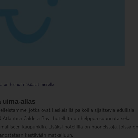
lta on hienot näköalat merelle.
a uima-allas
lleistamme, jotka ovat keskeisillä paikoilla sijaitsevia edullisia
AR Atlantica Caldera Bay -hotellilta on helppoa suunnata sekä
alliseen kaupunkiin. Lisäksi hotellilla on huoneistoja, joissa o
anostetaan kestävään matkailuun.