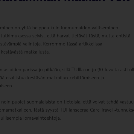
seminen on yhtä helppoa kuin luomumaidon valitseminen
tkimuksessa selvisi, että harvat tietävät tästä, mutta entistä
tävämpiä valintoja. Kerromme tässä artikkelissa
 kestävästä matkailusta.
 asioiden parissa jo pitkään, sillä TUIlla on jo 90-luvulta asti ol
ää osallistua kestävän matkailun kehittämiseen ja
iseen.
n puolet suomalaisista on tietoisia, että voivat tehdä vastuul
 lomamatkalleen. Tästä syystä TUI lanseeraa Care Travel -tunnuks
ullisempia lomavaihtoehtoja.