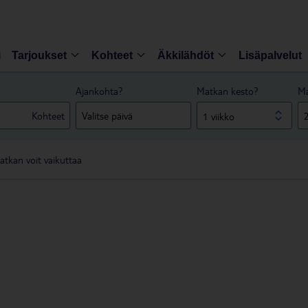
i
Tarjoukset
Kohteet
Äkkilähdöt
Lisäpalvelut
Ajankohta?
Matkan kesto?
Ma
Kohteet
1 viikko
tkan voit vaikuttaa