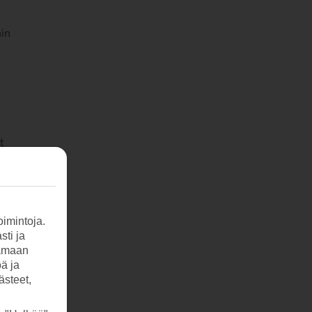
nin
t
imintoja.
sti ja
tamaan
öä ja
ästeet,