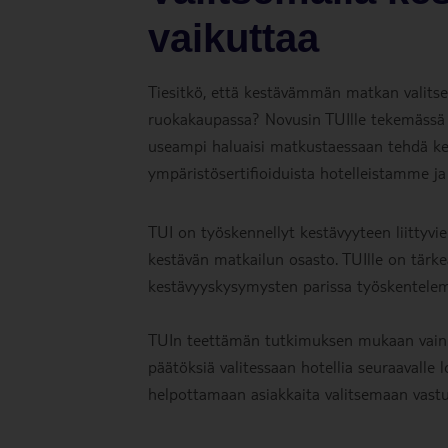
vaikuttaa
Tiesitkö, että kestävämmän matkan valit
ruokakaupassa? Novusin TUIlle tekemässä tu
useampi haluaisi matkustaessaan tehdä kes
ympäristösertifioiduista hotelleistamme ja
TUI on työskennellyt kestävyyteen liittyvien
kestävän matkailun osasto. TUIlle on tärke
kestävyyskysymysten parissa työskentelem
TUIn teettämän tutkimuksen mukaan vain noi
päätöksiä valitessaan hotellia seuraavalle
helpottamaan asiakkaita valitsemaan vastu