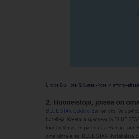
Lindos Blu Hotel & Suites -hotellin infinity-altaa
2. Huoneistoja, joissa on om
BLUE STAR Caldera Bay
on yksi Value-hote
hotelleja. Kreetalla sijaitsevalta BLUE ST
luontoelämysten pariin että Hanian tunnelm
oma uima-allas. BLUE STAR -hotelleissa p