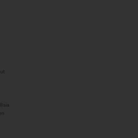
lut
lisia
en