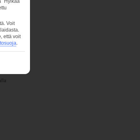
a "Hylkää"
ttu
ä. Voit
laidasta.
että voit
etosuoja
.
lla