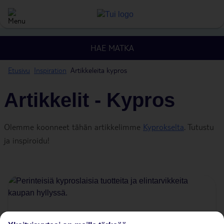
HAE MATKA
Etusivu
Inspiration
Artikkeleita kypros
Artikkelit - Kypros
Olemme koonneet tähän artikkelimme
Kyprokselta
. Tutustu
ja inspiroidu!