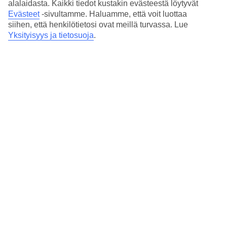
alalaidasta. Kaikki tiedot kustakin evästeestä löytyvät
Evästeet
-sivultamme.
Haluamme, että voit luottaa
siihen, että henkilötietosi ovat meillä turvassa. Lue
Yksityisyys ja tietosuoja
.
Kypros rannat – valkohiekkaisista
laguuneista rakkauden jumalattaren
syntymäpaikkaan
Kuvittele saari, jossa kirkas turkoosi meri hyväilee
kullankeltaista, silkinpehmeää hiekkaa, ja aurinko paistaa lähes
ympäri vuoden. Kypros, Välimeren helmi, on tunnettu
Autonvuokraus – Kypros haltuun
vuokra-autolla
Autonvuokraus Kyproksella on helppoa ja edullista, ja saaren
tiivis koko mahdollistaa useiden kaupunkien ja historiallisten
nähtävyyksien kiertämisen yhden päivän aikana. Tässä