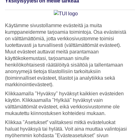
Yksityisyytesi on meille tärkeää
Käytämme sivustollamme evästeitä ja muita
kumppaneidemme tarjoamia toimintoja. Osa evästeistä
on välttämättömiä, jotta verkkosivustomme toimisi
luotettavasti ja turvallisesti (välttämättömät evästeet).
Agia Napa – ostokset ja markkinat
Muut evästeet auttavat meitä parantamaan
käyttökokemustasi, tarjoamaan sinulle
Agia Napa on Välimeren helmi, joka houkuttelee muullakin
henkilökohtaisesti räätälöityä sisältöä ja tallentamaan
kuin rannoillaan ja yöelämällään. Täältä löydät myös laajan
anonyymejä tietoja tilastollisiin tarkoituksiin
(toiminnalliset evästeet, tilastot ja analytiikka sekä
valikoiman ostosmahdollisuuksia!
markkinointievästeet).
Klikkaamalla "Hyväksy" hyväksyt kaikkien evästeiden
käytön. Klikkaamalla "Hylkää" hyväksyt vain
välttämättömät evästeet, eikä verkkosivustomme ole
mukautettu kiinnostuksen kohteidesi mukaan.
Klikkaa "Asetukset” valitaksesi mitkä evästeluokat
haluat hyväksyä tai hylätä. Voit aina muuttaa valintojasi
myöhemmin kohdasta "Evästeasetukset" sivun