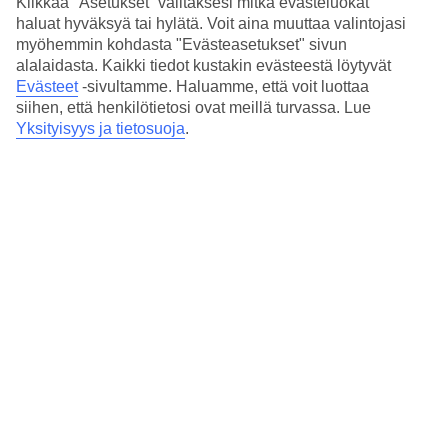
Klikkaa "Asetukset” valitaksesi mitkä evästeluokat
Katriinan sydän sykkii matkailulle – se ei ole hänelle vain
haluat hyväksyä tai hylätä. Voit aina muuttaa valintojasi
harrastus, vaan elämäntapa. Hän viihtyy yhtä lailla palmujen
myöhemmin kohdasta "Evästeasetukset" sivun
katveessa kuin suurkaupungin sykkeessä. Talven tullen Alppien
alalaidasta. Kaikki tiedot kustakin evästeestä löytyvät
aurinkoiset rinteet kutsuvat laskettelulomalle.
Evästeet
-sivultamme.
Haluamme, että voit luottaa
siihen, että henkilötietosi ovat meillä turvassa. Lue
Lue lisää »
Yksityisyys ja tietosuoja
.
Riikka Remes
Riikka on työskennellyt TUIlla vuodesta 2012 ja on sydämeltään
intohimoinen matkailija. Hän haluaa nähdä aina uusia paikkoja,
mutta palaa yhtä mielellään tuttuihin suosikkikohteisiinsa,
erityisesti Mallorcalle.
Lue lisää »
Gabriel Andreassen