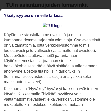
TUIn asiantuntijoiden lomavinkit
Yksityisyytesi on meille tärkeää
Tutustu TUIn lomabloggaajiin
Käytämme sivustollamme evästeitä ja muita
kumppaneidemme tarjoamia toimintoja. Osa evästeistä
on välttämättömiä, jotta verkkosivustomme toimisi
luotettavasti ja turvallisesti (välttämättömät evästeet).
Muut evästeet auttavat meitä parantamaan
käyttökokemustasi, tarjoamaan sinulle
henkilökohtaisesti räätälöityä sisältöä ja tallentamaan
anonyymejä tietoja tilastollisiin tarkoituksiin
(toiminnalliset evästeet, tilastot ja analytiikka sekä
markkinointievästeet).
Klikkaamalla "Hyväksy" hyväksyt kaikkien evästeiden
käytön. Klikkaamalla "Hylkää" hyväksyt vain
välttämättömät evästeet, eikä verkkosivustomme ole
Katriina Lindholm
mukautettu kiinnostuksen kohteidesi mukaan.