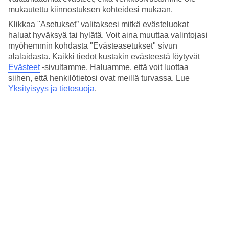
mutta palaa yhtä mielellään tuttuihin suosikkikohteisiinsa,
mukautettu kiinnostuksen kohteidesi mukaan.
erityisesti Mallorcalle. Riikalle tärkeintä on vaihtelu: hän viihtyy
Klikkaa "Asetukset” valitaksesi mitkä evästeluokat
täyden palvelun All Inclusive -hotelleissa, joissa lomailu on
haluat hyväksyä tai hylätä. Voit aina muuttaa valintojasi
helppoa ja joissa hän voi samalla nauttia hotellien kauniista
myöhemmin kohdasta "Evästeasetukset" sivun
puitteista ja rentouttavasta tunnelmasta. Toisinaan hän taas
alalaidasta. Kaikki tiedot kustakin evästeestä löytyvät
kaipaa seikkailullista kaupunkilomaa, mutta yhtä lailla hän
Evästeet
-sivultamme.
Haluamme, että voit luottaa
siihen, että henkilötietosi ovat meillä turvassa. Lue
innostuu surffimatkoista ja luontoelämyksistä. Matkoilla parasta
Yksityisyys ja tietosuoja
.
ovat nähtävyydet, ruoka ja paikallisiin kulttuureihin tutustuminen.
RIIKKA
Nauti kesälomasta elokuussa. Lähdetkö koko perheen kanssa
lomalle ennen koulujen alkua vai pienempien kanssa
loppukuusta?
Lapset alk. 0 e