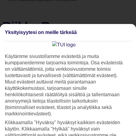
Riikka Remes
Yksityisyytesi on meille tärkeää
Käytämme sivustollamme evästeitä ja muita
kumppaneidemme tarjoamia toimintoja. Osa evästeistä
on välttämättömiä, jotta verkkosivustomme toimisi
luotettavasti ja turvallisesti (välttämättömät evästeet).
Muut evästeet auttavat meitä parantamaan
käyttökokemustasi, tarjoamaan sinulle
henkilökohtaisesti räätälöityä sisältöä ja tallentamaan
anonyymejä tietoja tilastollisiin tarkoituksiin
(toiminnalliset evästeet, tilastot ja analytiikka sekä
markkinointievästeet).
Klikkaamalla "Hyväksy" hyväksyt kaikkien evästeiden
Riikka on työskennellyt TUIlla vuodesta 2012 ja on sydämeltään
käytön. Klikkaamalla "Hylkää" hyväksyt vain
intohimoinen matkailija. Hän haluaa nähdä aina uusia paikkoja,
välttämättömät evästeet, eikä verkkosivustomme ole