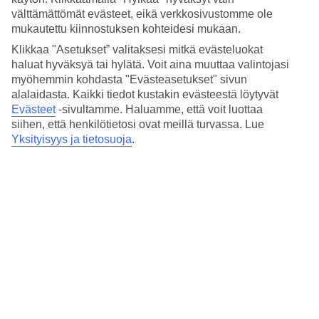
välttämättömät evästeet, eikä verkkosivustomme ole
Hotelli Bluesun Holiday Village Bonaca koostuu 14 matalasta
mukautettu kiinnostuksen kohteidesi mukaan.
rakennuksesta. Rakennusten välissä kasvaa oliivipuita, sypressejä ja
rosmariinipensaita.
Klikkaa "Asetukset” valitaksesi mitkä evästeluokat
haluat hyväksyä tai hylätä. Voit aina muuttaa valintojasi
Kävelyreitti pinjojen lomassa
myöhemmin kohdasta "Evästeasetukset" sivun
alalaidasta. Kaikki tiedot kustakin evästeestä löytyvät
Suoraan hotellin alapuolelta löytyy pienempi rantaa ja kävelytietä
Evästeet
-sivultamme.
Haluamme, että voit luottaa
pitkin pääset Zlatni Ratin rannalle. Jos kuljet toiseen suuntaan saavut
Bolin keskustaan, josta löytyy kauppoja, ravintoloita ja
siihen, että henkilötietosi ovat meillä turvassa. Lue
jäätelöbaareja.
Yksityisyys ja tietosuoja
.
Leikkisää lomaa
Hotellin kansainvälisessä lastenkerhossa lapset voivat leikkiä ja
touhuta kuutena päivänä viikossa. Lapsille löytyy myös lastenallas ja
leikkipaikka.
Iltaohjelmaa ja kuntoilua
Hotellilla voit pelata rantalentopalloa ja pingistä sekä osallistua
vesijumppaan tai pelata tennistä. Hotellilla järjestetään useana iltana
viikossa viihdeohjelmaa, joka voi olla mm. livebändi tai perinteinen
kroatialainen kuoro.