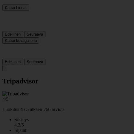
Katso hinnat
Edellinen
Seuraava
Katso kuvagalleria
Edellinen
Seuraava
Tripadvisor
4/5
Luokitus
4 / 5
alkaen
766 arviota
Siisteys
4.3/5
Sijainti