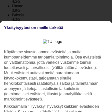
4.5/5
Huone
3.9/5
Palvelu
4.3/5
Nukkuminen
Yksityisyytesi on meille tärkeää
4.1/5
Hinta-laatusuhde
4.2/5
Hotelliesittely
Käytämme sivustollamme evästeitä ja muita
kumppaneidemme tarjoamia toimintoja. Osa evästeistä
4*
on välttämättömiä, jotta verkkosivustomme toimisi
Paikallinen luokitus
WiFi
luotettavasti ja turvallisesti (välttämättömät evästeet).
Care Travel
Muut evästeet auttavat meitä parantamaan
käyttökokemustasi, tarjoamaan sinulle
Ruoka ja juomat sisältyvät!
henkilökohtaisesti räätälöityä sisältöä ja tallentamaan
anonyymejä tietoja tilastollisiin tarkoituksiin
Bluesun Holiday Village Bonacassa asut vehreällä alueella
(toiminnalliset evästeet, tilastot ja analytiikka sekä
viehättävät pienen Bolin kylän laitamilla Bracin saarella.
markkinointievästeet).
Luonnonkaunis Zlatni Ratin ranta on lähellä hotellia. Hotellilla on
uima-allas, lastenallas, tennis ja iltaohjelmaa. Täysihoito Plus
Klikkaamalla "Hyväksy" hyväksyt kaikkien evästeiden
sisältyy hintaan.
käytön. Klikkaamalla "Hylkää" hyväksyt vain