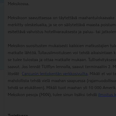
Meksikossa.
Meksikoon saavuttaessa on täytettävä maahantulokaavake (
merkitty oleskeluaika, ja se on säilytettävä maasta poistu
esitettävä vahvistus hotellivarauksesta ja paluu- tai jatkole
Meksikon suositusten mukaisesti kaikkien matkustajien tu
matkalle lähtöä. Tullausilmoituksen voi tehdä aikaisintaa
se tulee tulostaa ja ottaa matkalle mukaan. Tulliselvitykses
saavut. Jos lennät TUIflyn lennolla, saavut terminaaliin 2. 
löydät
Cancunin lentokentän verkkosivuilta
. Mikäli et voi
mahdollista tehdä vielä maahan saapuessa (rajamuodollisu
tehdä se etukäteen). Mikäli tuot maahan yli 10 000 Amerika
Meksikon pesoja (MXN), tulee sinun lisäksi tehdä
ilmoitus 
Turistivero