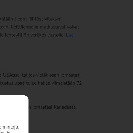
rätään tiedot lähtöselvityksen
äteen. Reittilennolla matkustavat voivat
le lentoyhtiön verkkosivustolla.
Lue
 USA:ssa, tai jos vietät osan lomastasi
kustuslupaa tulee hakea viimeistään 72
i jos vietät osan lomastasi Kanadassa,
emuksesta »
imintoja.