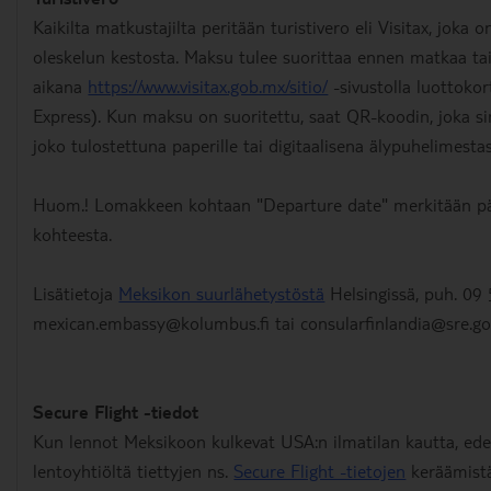
Kaikilta matkustajilta peritään turistivero eli Visitax, jok
oleskelun kestosta. Maksu tulee suorittaa ennen matkaa t
aikana
https://www.visitax.gob.mx/sitio/
-sivustolla luottokor
Express). Kun maksu on suoritettu, saat QR-koodin, joka si
joko tulostettuna paperille tai digitaalisena älypuhelimestas
Huom.! Lomakkeen kohtaan "Departure date" merkitään päiv
kohteesta.
Lisätietoja
Meksikon suurlähetystöstä
Helsingissä, puh. 09
mexican.embassy@kolumbus.fi tai consularfinlandia@sre.go
Secure Flight -tiedot
Kun lennot Meksikoon kulkevat USA:n ilmatilan kautta, ede
lentoyhtiöltä tiettyjen ns.
Secure Flight -tietojen
keräämistä