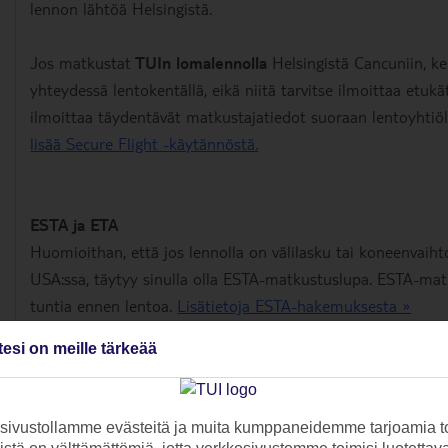
lennon lähtöä Helsingistä.
Jos matkustat
TUIn lomalennolla
Helsingistä Cancuniin, ke
yhteydessä lentokentällä, eikä niitä tarvitse ilmoittaa etuk
ilmoittaa täydentävät matkustajatiedot suoraan lentoyhtiöl
lisää Secure Flight -käytännöstä.
ESTA ja ETA
Huomioithan, että jos lennolla on välilasku tai koneenvaihto
USA:ssa, täytyy sinulla olla ESTA-matkustuslupa. ESTA-mat
tuntia ennen lentoa.
Lisätietoja ESTA-hakemuksesta »
tesi on meille tärkeää
Mikäli lennolla on välilasku tai koneenvaihto Kanadassa, ta
täytyy sinulla olla eTa-matkustuslupa.
Lisätietoja ETA-hak
ivustollamme evästeitä ja muita kumppaneidemme tarjoamia to
Lue lisää Meksikosta »