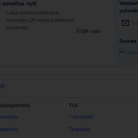
sovellus nyt!
Vastaan
uutuuks
Lataa sovellus kätevästi
lukemalla QR-koodi puhelimesi
Til
kameralla.
Seuraa 
lit
akaspalvelu
TUI
sovellus
Yritystiedot
apalvelu
Työpaikat