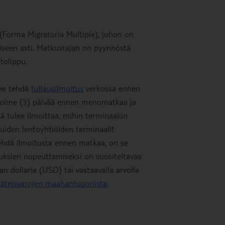
Forma Migratoria Multiple), johon on
miseen asti. Matkustajan on pyynnöstä
ntolippu.
lee tehdä
tullausilmoitus
verkossa ennen
n kolme (3) päivää ennen menomatkaa ja
sä tulee ilmoittaa, mihin terminaaliin
Muiden lentoyhtiöiden terminaalit
 tehdä ilmoitusta ennen matkaa, on se
uksien nopeuttamiseksi on suositeltavaa
n dollaria (USD) tai vastaavalla arvolla
käteisvarojen maahantuonnista.