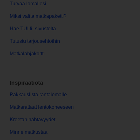
Turvaa lomallesi
Miksi valita matkapaketti?
Hae TUI.fi -sivustolta
Tutustu tarjousehtoihin
Matkalahjakortti
Inspiraatiota
Pakkauslista rantalomalle
Matkarattaat lentokoneeseen
Kreetan nähtävyydet
Minne matkustaa