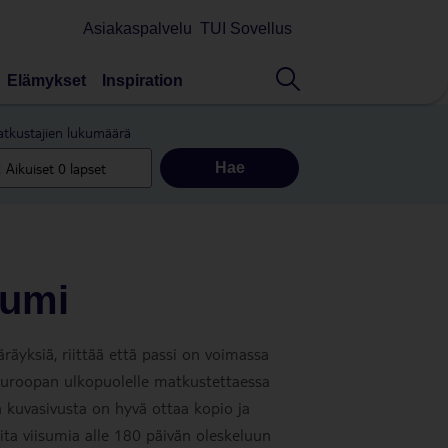
Asiakaspalvelu
TUI Sovellus
Elämykset
Inspiration
tkustajien lukumäärä
Hae
sumi
räyksiä, riittää että passi on voimassa
Euroopan ulkopuolelle matkustettaessa
 kuvasivusta on hyvä ottaa kopio ja
ta viisumia alle 180 päivän oleskeluun