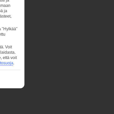
sti ja
tamaan
öä ja
ästeet,
a "Hylkää"
ttu
ä. Voit
laidasta.
että voit
etosuoja
.