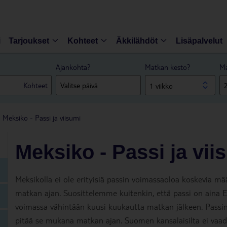
i
Tarjoukset
Kohteet
Äkkilähdöt
Lisäpalvelut
Ajankohta?
Matkan kesto?
Ma
Kohteet
1 viikko
Meksiko - Passi ja viisumi
Meksiko - Passi ja vii
Meksikolla ei ole erityisiä passin voimassaoloa koskevia mää
matkan ajan. Suosittelemme kuitenkin, että passi on aina 
voimassa vähintään kuusi kuukautta matkan jälkeen. Passin
pitää se mukana matkan ajan. Suomen kansalaisilta ei vaadi