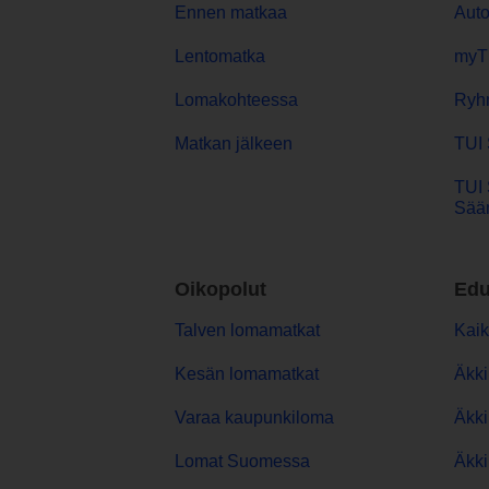
Ennen matkaa
Aut
Lentomatka
myT
Lomakohteessa
Ryh
Matkan jälkeen
TUI 
TUI 
Sään
Oikopolut
Edu
Talven lomamatkat
Kaik
Kesän lomamatkat
Äkki
Varaa kaupunkiloma
Äkki
Lomat Suomessa
Äkki