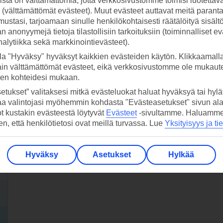
stä on välttämättömiä, jotta verkkosivustomme toimisi luotettava
ti (välttämättömät evästeet). Muut evästeet auttavat meitä paran
ustasi, tarjoamaan sinulle henkilökohtaisesti räätälöityä sisält
 anonyymejä tietoja tilastollisiin tarkoituksiin (toiminnalliset ev
analytiikka sekä markkinointievästeet).
la "Hyväksy" hyväksyt kaikkien evästeiden käytön. Klikkaamall
ain välttämättömät evästeet, eikä verkkosivustomme ole mukaute
sen kohteidesi mukaan.
etukset” valitaksesi mitkä evästeluokat haluat hyväksyä tai hylät
aa valintojasi myöhemmin kohdasta "Evästeasetukset" sivun ala
ot kustakin evästeestä löytyvät
Evästeet
-sivultamme.
Haluamme, 
hen, että henkilötietosi ovat meillä turvassa. Lue
Yksityisyys ja ti
Hyväksy
Asetukset
Hylkää