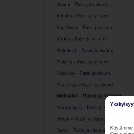
Japani - Passi ja viisumi
Kanada - Passi ja viisumi
Kap Verde - Passi ja viisumi
Kuuba - Passi ja viisumi
Malediivit - Passi ja viisumi
Malesia - Passi ja viisumi
Marokko - Passi ja viisumi
Mauritius - Passi ja viisumi
Meksiko - Passi ja viisumi
Yksityisyy
Montenegro - Passi ja viisumi
Oman - Passi ja viisumi
Käytämme s
Qatar - Passi ja viisumi