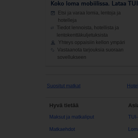
Koko loma mobiilissa.
Lataa TUI-
Etsi ja varaa lomia, lentoja ja
hotelleja
Tiedot lennoista, hotellista ja
lentokenttäkuljetuksista
Yhteys oppaisiin kellon ympäri
Vastaanota tarjouksia suoraan
sovellukseen
Suositut matkat
Hotel
Hyvä tietää
Asi
Maksut ja matkaliput
TUI-
Matkaehdot
Lom