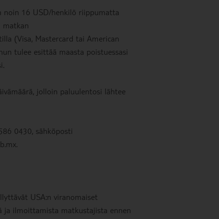
a on noin 16 USD/henkilö riippumatta
ai matkan
tilla (Visa, Mastercard tai American
nun tulee esittää maasta poistuessasi
i.
ämäärä, jolloin paluulentosi lähtee
 586 0430, sähköposti
b.mx.
llyttävät USA:n viranomaiset
 ja ilmoittamista matkustajista ennen