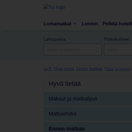
Lomamatkat
Lennot
Pelkkä hotell
Lähtöpaikka
Matkakohteet
tui.fi
Hyvä tietää
Ennen matkaa
Passi ja viisumi
Hyvä tietää
Maksut ja matkaliput
Matkaehdot
Ennen matkaa