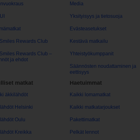
onvuokraus
Media
UI
Yksityisyys ja tietosuoja
mämatkat
Evästeasetukset
Smiles Rewards Club
Kestävä matkailu
Smiles Rewards Club –
Yhteistyökumppanit
nöt ja ehdot
Säännösten noudattaminen ja
eettisyys
lliset matkat
Haetuimmat
ki äkkilähdöt
Kaikki lomamatkat
lähdöt Helsinki
Kaikki matkatarjoukset
lähdöt Oulu
Pakettimatkat
lähdöt Kreikka
Pelkät lennot