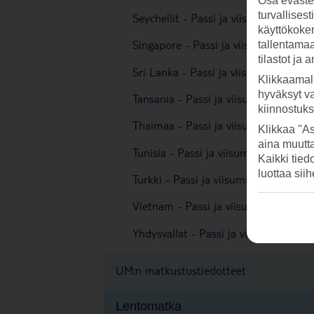
Osa evästei
turvallises
Seychellit - Passi ja viisumi
käyttökokem
Singapore - Passi ja viisumi
tallentamaan
tilastot ja 
Sri Lanka - Passi ja viisumi
Klikkaamal
hyväksyt v
Tansania - Passi ja viisumi
kiinnostuk
Thaimaa - Passi ja viisumi
Klikkaa "As
aina muutt
Tunisia - Passi ja viisumi
Kaikki tied
luottaa sii
Turkki - Passi ja viisumi
Vietnam - Passi ja viisumi
Yhdysvallat - Passi ja viisumi
UM:n matkustustiedotteet
Lentomatka