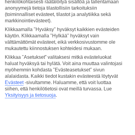
henkilökohtaisesti räätälöityä sisältöä ja tallentamaan
korvausvastuuta matkustaja- ja matkatavaravahingoissa,
anonyymejä tietoja tilastollisiin tarkoituksiin
esimerkiksi matkatavaroiden vahingoittuessa tai viivästyessä.
(toiminnalliset evästeet, tilastot ja analytiikka sekä
markkinointievästeet).
Lisätietoja:
Montrealin yleissopimus
.
Klikkaamalla "Hyväksy" hyväksyt kaikkien evästeiden
käytön. Klikkaamalla "Hylkää" hyväksyt vain
välttämättömät evästeet, eikä verkkosivustomme ole
mukautettu kiinnostuksen kohteidesi mukaan.
Klikkaa "Asetukset” valitaksesi mitkä evästeluokat
Koko loma mobiilissa.
haluat hyväksyä tai hylätä. Voit aina muuttaa valintojasi
Lataa TUI-sovellus nyt!
myöhemmin kohdasta "Evästeasetukset" sivun
alalaidasta. Kaikki tiedot kustakin evästeestä löytyvät
Etsi ja varaa lomia, lentoja ja hotelleja
Evästeet
-sivultamme.
Haluamme, että voit luottaa
Tiedot lennoista, hotellista ja lentokenttäkuljetuksista
siihen, että henkilötietosi ovat meillä turvassa. Lue
Yhteys oppaisiin kellon ympäri
Yksityisyys ja tietosuoja
.
Vastaanota tarjouksia suoraan sovellukseen
Lataa TUI-sovellus tästä
Lue lisää TUI-sovelluksesta tästä