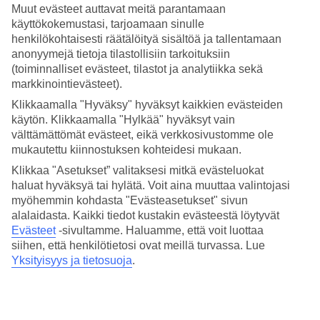
ulkopuolelle matkustettaessa voimassa vähintään kuusi
Muut evästeet auttavat meitä parantamaan
käyttökokemustasi, tarjoamaan sinulle
kuukautta matkan jälkeen.
henkilökohtaisesti räätälöityä sisältöä ja tallentamaan
anonyymejä tietoja tilastollisiin tarkoituksiin
Suomen kansalaiset eivät tarvitse Mauritiukselle viisumia, jos
(toiminnalliset evästeet, tilastot ja analytiikka sekä
matka kestää korkeintaan 90 päivää (enintään 180 päivää
markkinointievästeet).
kalenterivuodessa).
Klikkaamalla "Hyväksy" hyväksyt kaikkien evästeiden
käytön. Klikkaamalla "Hylkää" hyväksyt vain
välttämättömät evästeet, eikä verkkosivustomme ole
Maahan saapuvalla täytyy olla matkalippu paluuta tai
mukautettu kiinnostuksen kohteidesi mukaan.
jatkoyhteyttä varten, sekä vahvistettu hotellivaraus ja
Klikkaa "Asetukset” valitaksesi mitkä evästeluokat
riittävät varat oleskeluun (100 USD/päivä).
haluat hyväksyä tai hylätä. Voit aina muuttaa valintojasi
myöhemmin kohdasta "Evästeasetukset" sivun
alalaidasta. Kaikki tiedot kustakin evästeestä löytyvät
Mauritiukselle matkustavien tulee täyttää sähköinen
Evästeet
-sivultamme.
Haluamme, että voit luottaa
matkustajalomake (Mauritius All-in-One Travel Digital Form)
siihen, että henkilötietosi ovat meillä turvassa. Lue
verkkosivustolla
https://safemauritius.govmu.org/
ennen
Yksityisyys ja tietosuoja
.
lähtöä. Lomakkeen voi täyttää aikaisintaan 30 päivää ennen
maahan saapumista, ja suosittelemme sen täyttämistä
viimeistään 24 tuntia ennen lähtöä. Kun olet täyttänyt