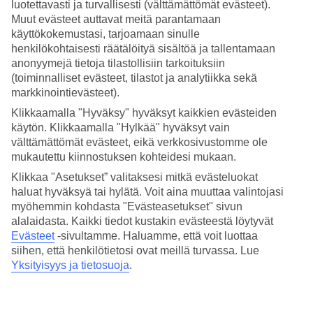
luotettavasti ja turvallisesti (välttämättömät evästeet).
kuukautta matkan jälkeen.
Muut evästeet auttavat meitä parantamaan
Suomen kansalaiset eivät tarvitse viisumia alle 90 päivää
käyttökokemustasi, tarjoamaan sinulle
kestävillä vierailuilla
henkilökohtaisesti räätälöityä sisältöä ja tallentamaan
Maahan saapuvalla täytyy olla matkalippu paluuta tai
anonyymejä tietoja tilastollisiin tarkoituksiin
(toiminnalliset evästeet, tilastot ja analytiikka sekä
jatkoyhteyttä varten sekä vakuutustodistus ja vahvistus
markkinointievästeet).
hotellivarauksesta.
Klikkaamalla "Hyväksy" hyväksyt kaikkien evästeiden
Matkustajien tulee täyttää
käytön. Klikkaamalla "Hylkää" hyväksyt vain
maahansaapumis/maastapoistumiskortti (Digital
välttämättömät evästeet, eikä verkkosivustomme ole
Immigration Card, DI Card) aikaisintaan 7 päivää ennen
mukautettu kiinnostuksen kohteidesi mukaan.
matkalle lähtöä
verkossa
.
Klikkaa "Asetukset” valitaksesi mitkä evästeluokat
haluat hyväksyä tai hylätä. Voit aina muuttaa valintojasi
myöhemmin kohdasta "Evästeasetukset" sivun
Lue lisätietoja matkustusasiakirjoista
Curacao Tourist
alalaidasta. Kaikki tiedot kustakin evästeestä löytyvät
Boardin verkkosivustolta
sekä Alankomaiden
Evästeet
-sivultamme.
Haluamme, että voit luottaa
suurlähetystöstä, puh. 09 228920 ja
NetherlandsWorldwide -
siihen, että henkilötietosi ovat meillä turvassa. Lue
Yksityisyys ja tietosuoja
.
verkkosivustolta
.
Koska lennot Curacaolle kulkevat USA:n ilmatilan kautta,