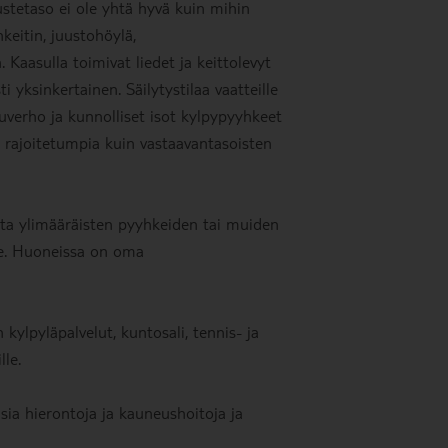
stetaso ei ole yhtä hyvä kuin mihin
keitin, juustohöylä,
 Kaasulla toimivat liedet ja keittolevyt
i yksinkertainen. Säilytystilaa vaatteille
kuverho ja kunnolliset isot kylpypyyhkeet
ti rajoitetumpia kuin vastaavantasoisten
ata ylimääräisten pyyhkeiden tai muiden
le. Huoneissa on oma
n kylpyläpalvelut, kuntosali, tennis- ja
lle.
isia hierontoja ja kauneushoitoja ja