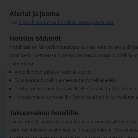
Ateriat ja juoma
Lue
hyödyllistä tietoa hotellien ateriapalveluista
.
Hotellin säännöt
Hotellissa on tärkeää noudattaa kunkin hotellin omia järje
tavallisesti luettavissa hotellin vastaanototossa. Hotellilla v
esimerkiksi:
Vierailijoiden pääsyä hotellialueelle
Tupakointia hotellihuoneessa tai hotellialueella
Tiettyä pukeutumista päivälliselle (miehillä pitkät housut
Pukeutumista kuntosalille (treenivaatteet ja kuntoiluun
Takuumaksu hotellille
Useat hotellit pyytävät sisäänkirjoittautumisen yhteydess
esim. tallelokeron avaimesta tai ilmastoinnin ja TV:n kau
pyytää myös vastaisen hotellilaskun (esim. minibaari-, baari-