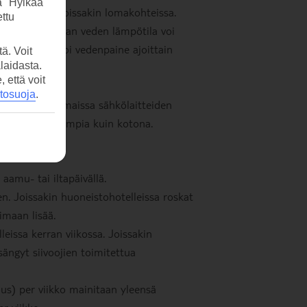
a "Hylkää"
säännöstellä joissakin lomakohteissa.
ttu
iseen ja kuuman veden lämpötila voi
ngin aikaan voi vedenpaine ajoittain
ä. Voit
laidasta.
että voit
etosuoja
.
ja joissakin maissa sähkölaitteiden
eissa tavallisempia kuin kotona.
aamu- tai iltapäivällä.
n. Joissakin huoneistohotelleissa roskat
imaan lisää.
leissa kerran viikossa. Joissakin
sängyt siivoojien toimitettua
ous) per viikko mainitaan yleensä