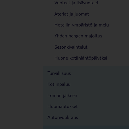
Vuoteet ja lisävuoteet
Ateriat ja juomat
Hotellin ympäristö ja melu
Yhden hengen majoitus
Sesonkivaihtelut
Huone kotiinlähtöpäiväksi
Turvallisuus
Kotiinpaluu
Loman jälkeen
Huomautukset
Autonvuokraus