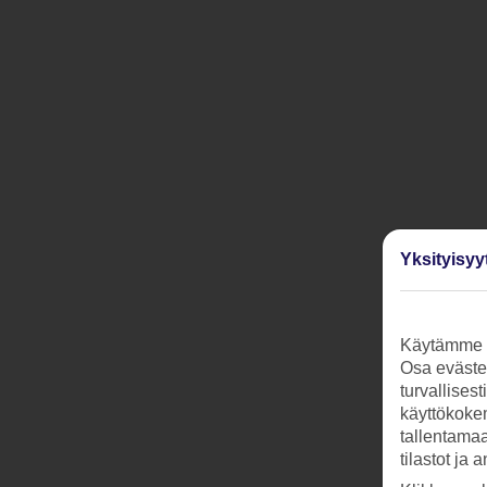
Yksityisyy
Käytämme s
Osa evästei
turvallises
käyttökokem
tallentamaan
tilastot ja 