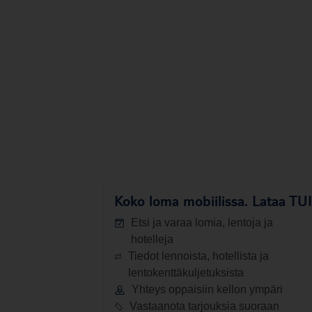
Koko loma mobiilissa.
Lataa TUI-
Etsi ja varaa lomia, lentoja ja
hotelleja
Tiedot lennoista, hotellista ja
lentokenttäkuljetuksista
Yhteys oppaisiin kellon ympäri
Vastaanota tarjouksia suoraan