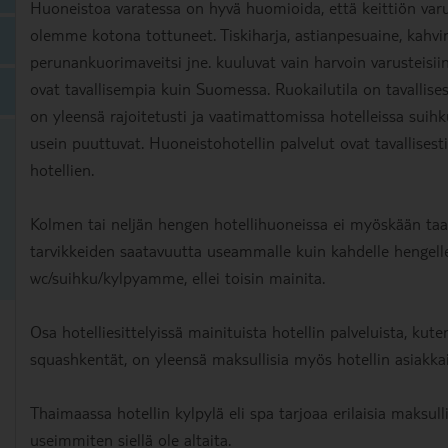
Huoneistoa varatessa on hyvä huomioida, että keittiön varu
olemme kotona tottuneet. Tiskiharja, astianpesuaine, kahvin
perunankuorimaveitsi jne. kuuluvat vain harvoin varusteisiin.
ovat tavallisempia kuin Suomessa. Ruokailutila on tavallisest
on yleensä rajoitetusti ja vaatimattomissa hotelleissa suih
usein puuttuvat. Huoneistohotellin palvelut ovat tavallises
hotellien.
Kolmen tai neljän hengen hotellihuoneissa ei myöskään ta
tarvikkeiden saatavuutta useammalle kuin kahdelle hengel
wc/suihku/kylpyamme, ellei toisin mainita.
Osa hotelliesittelyissä mainituista hotellin palveluista, kute
squashkentät, on yleensä maksullisia myös hotellin asiakkai
Thaimaassa hotellin kylpylä eli spa tarjoaa erilaisia maksull
useimmiten siellä ole altaita.