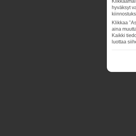
Klikkaamal
hyväksyt v
kiinnostuk
Klikkaa "As
aina muutt
Kaikki tied
luottaa sii