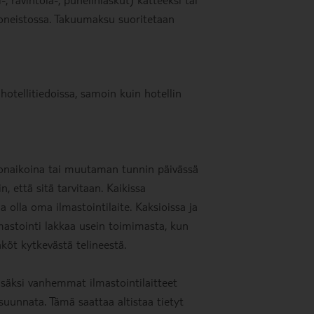
oneistossa. Takuumaksu suoritetaan
hotellitiedoissa, samoin kuin hotellin
ellonaikoina tai muutaman tunnin päivässä
 että sitä tarvitaan. Kaikissa
a olla oma ilmastointilaite. Kaksioissa ja
mastointi lakkaa usein toimimasta, kun
köt kytkevästä telineestä.
isäksi vanhemmat ilmastointilaitteet
 suunnata. Tämä saattaa altistaa tietyt