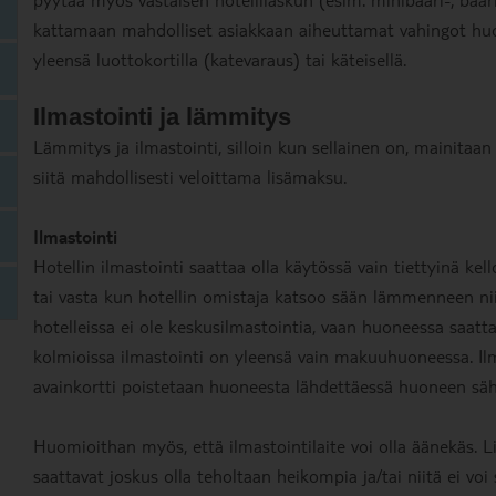
kattamaan mahdolliset asiakkaan aiheuttamat vahingot hu
yleensä luottokortilla (katevaraus) tai käteisellä.
Ilmastointi ja lämmitys
Lämmitys ja ilmastointi, silloin kun sellainen on, mainitaan 
siitä mahdollisesti veloittama lisämaksu.
Ilmastointi
Hotellin ilmastointi saattaa olla käytössä vain tiettyinä k
tai vasta kun hotellin omistaja katsoo sään lämmenneen niin,
hotelleissa ei ole keskusilmastointia, vaan huoneessa saatta
kolmioissa ilmastointi on yleensä vain makuuhuoneessa. Il
avainkortti poistetaan huoneesta lähdettäessä huoneen säh
Huomioithan myös, että ilmastointilaite voi olla äänekäs. L
saattavat joskus olla teholtaan heikompia ja/tai niitä ei voi