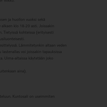
er viikko.
ksen ja huollon vuoksi sekä
0 alkaen klo 18-20 asti. Joissakin
n. Tietyissä kohteissa (erityisesti
siluonteisesti.
iesittelyssä. Lämmitetynkin altaan veden
 lastenallas voi joissakin tapauksissa
asta. Uima-altaissa käytetään joko
uitenkaan aina).
tteluun. Kuntosali on useimmiten