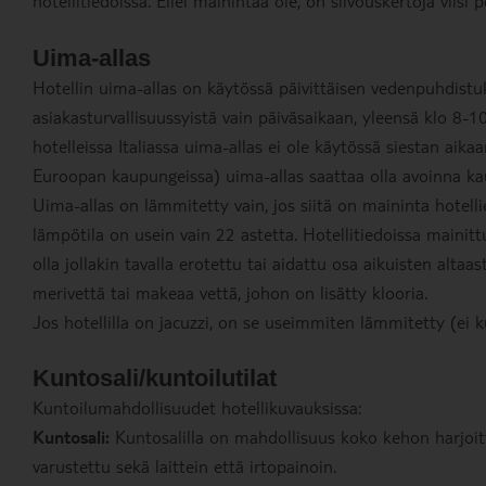
hotellitiedoissa. Ellei mainintaa ole, on siivouskertoja viisi p
Uima-allas
Hotellin uima-allas on käytössä päivittäisen vedenpuhdistu
asiakasturvallisuussyistä vain päiväsaikaan, yleensä klo 8-1
hotelleissa Italiassa uima-allas ei ole käytössä siestan aikaa
Euroopan kaupungeissa) uima-allas saattaa olla avoinna kau
Uima-allas on lämmitetty vain, jos siitä on maininta hotell
lämpötila on usein vain 22 astetta. Hotellitiedoissa mainittu
olla jollakin tavalla erotettu tai aidattu osa aikuisten alta
merivettä tai makeaa vettä, johon on lisätty klooria.
Jos hotellilla on jacuzzi, on se useimmiten lämmitetty (ei k
Kuntosali/kuntoilutilat
Kuntoilumahdollisuudet hotellikuvauksissa:
Kuntosali:
Kuntosalilla on mahdollisuus koko kehon harjoi
varustettu sekä laittein että irtopainoin.