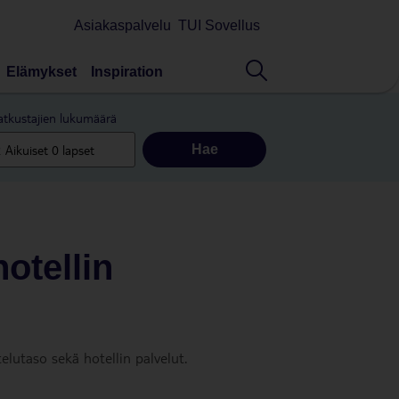
Asiakaspalvelu
TUI Sovellus
Elämykset
Inspiration
tkustajien lukumäärä
Hae
hotellin
elutaso sekä hotellin palvelut.