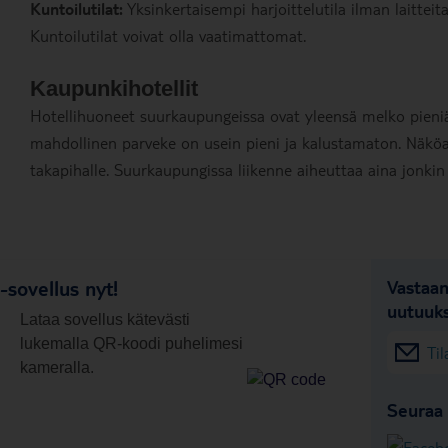
Kuntoilutilat:
Yksinkertaisempi harjoittelutila ilman laittei
Kuntoilutilat voivat olla vaatimattomat.
Kaupunkihotellit
Hotellihuoneet suurkaupungeissa ovat yleensä melko pieniä
mahdollinen parveke on usein pieni ja kalustamaton. Näköal
takapihalle. Suurkaupungissa liikenne aiheuttaa aina jonkin 
sovellus nyt!
Vastaan
uutuuks
Lataa sovellus kätevästi
lukemalla QR-koodi puhelimesi
Til
kameralla.
Seuraa 