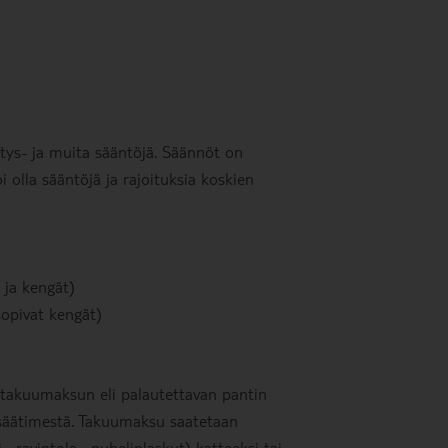
stys- ja muita sääntöjä. Säännöt on
oi olla sääntöjä ja rajoituksia koskien
 ja kengät)
 sopivat kengät)
ä takuumaksun eli palautettavan pantin
kosäätimestä. Takuumaksu saatetaan
, ravintola-, puhelinlaskut) katteeksi tai