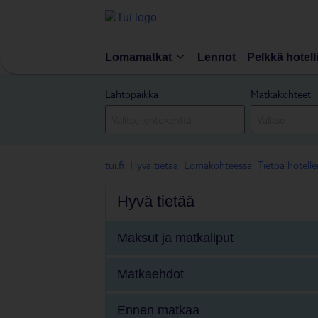
Lomamatkat
Lennot
Pelkkä hotell
Lähtöpaikka
Matkakohteet
tui.fi
Hyvä tietää
Lomakohteessa
Tietoa hotelle
Hyvä tietää
Maksut ja matkaliput
Matkaehdot
Ennen matkaa