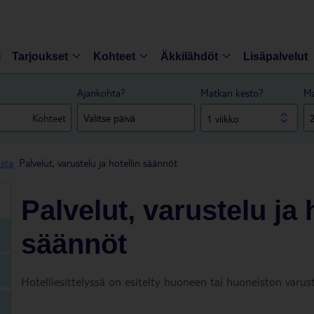
i
Tarjoukset
Kohteet
Äkkilähdöt
Lisäpalvelut
Ajankohta?
Matkan kesto?
Ma
Kohteet
1 viikko
ista
Palvelut, varustelu ja hotellin säännöt
Palvelut, varustelu ja 
säännöt
Hotelliesittelyssä on esitelty huoneen tai huoneiston varust