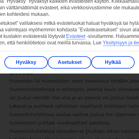
la "Hyväksy" hyväksyt kaikkien evästeiden käytön. Klikkaamall
Vedenjakeluun saattaa tulla keskeytyksiä tai vettä voidaan 
ain välttämättömät evästeet, eikä verkkosivustomme ole mukaute
Monet hotellit käyttävät aurinkoenergiaa veden lämmittäm
sen kohteidesi mukaan.
silloin epävakaisemmalla säällä olla alhaisempi. Huippuseso
etukset” valitaksesi mitkä evästeluokat haluat hyväksyä tai hylät
aa valintojasi myöhemmin kohdasta "Evästeasetukset" sivun ala
laskea kovan kulutuksen vuoksi.
ot kustakin evästeestä löytyvät
Evästeet
-sivultamme.
Haluamme, 
hen, että henkilötietosi ovat meillä turvassa. Lue
Yksityisyys ja ti
Sähköjännite on kerrottu lomakohteen esittelyn yhteydessä 
käyttöön tarvitaan adapteri. Sähkökatkokset ovat lomakoht
Hyväksy
Asetukset
Hylkää
Siivous
Huoneiden tai huoneistojen kevyt yleissiivous tehdään joko 
Huoneistohotelleissa ei astianpesu yleensä kuulu siivouksee
voi joutua viemään itse ulos ja wc-paperia voi joutua hankk
Lakanat ja pyyhkeet vaihdetaan tavallisesti keskitason hotel
huoneistohotelleissa asiakas saattaa joutua itse sijaamaan 
huoneistoon puhtaat vuodevaatteet paketissa.
Huoneistohotelleissa siivouskerrat (mukaan lukien tulosiiv