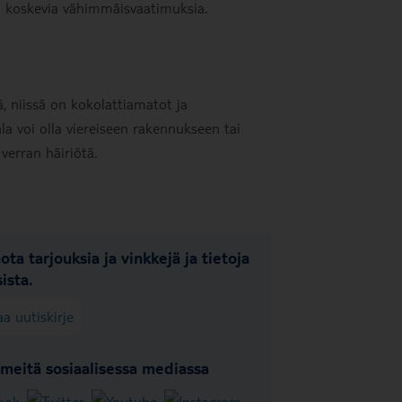
ta koskevia vähimmäisvaatimuksia.
, niissä on kokolattiamatot ja
a voi olla viereiseen rakennukseen tai
verran häiriötä.
ota tarjouksia ja vinkkejä ja tietoja
ista.
aa uutiskirje
meitä sosiaalisessa mediassa