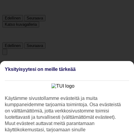
Edellinen
Seuraava
Katso kuvagalleria
Edellinen
Seuraava
Tripadvisor
Yksityisyytesi on meille tärkeää
3.7/5
Luokitus
3.7 / 5
alkaen
307 arviota
Käytämme sivustollamme evästeitä ja muita
Siisteys
kumppaneidemme tarjoamia toimintoja. Osa evästeistä
4.1/5
on välttämättömiä, jotta verkkosivustomme toimisi
Sijainti
luotettavasti ja turvallisesti (välttämättömät evästeet).
3.6/5
Muut evästeet auttavat meitä parantamaan
Huone
käyttökokemustasi, tarjoamaan sinulle
4/5