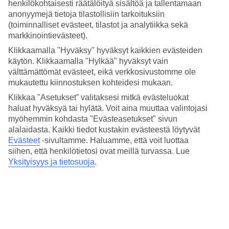
Palvelu
henkilökohtaisesti räätälöityä sisältöä ja tallentamaan
4/5
anonyymejä tietoja tilastollisiin tarkoituksiin
Nukkuminen
(toiminnalliset evästeet, tilastot ja analytiikka sekä
3.8/5
markkinointievästeet).
Hinta-laatusuhde
3.6/5
Klikkaamalla "Hyväksy" hyväksyt kaikkien evästeiden
käytön. Klikkaamalla "Hylkää" hyväksyt vain
Hotelliesittely
välttämättömät evästeet, eikä verkkosivustomme ole
mukautettu kiinnostuksen kohteidesi mukaan.
4*
Klikkaa "Asetukset” valitaksesi mitkä evästeluokat
Paikallinen luokitus
haluat hyväksyä tai hylätä. Voit aina muuttaa valintojasi
4 tähden hotelli allsun App.-Hotel Esquinzo Beach kohteessa
myöhemmin kohdasta "Evästeasetukset" sivun
Esquinzo on hotelli, jolla on aamiaisbuffet, WiFi ja uima-allas.
alalaidasta. Kaikki tiedot kustakin evästeestä löytyvät
Hotellilla voit nauttia palveluista kuten hieronta ja sauna. Jos
Evästeet
-sivultamme.
Haluamme, että voit luottaa
matkustat lasten kanssa, on lapsille lastenkerho/miniklubi, lastenallas
siihen, että henkilötietosi ovat meillä turvassa. Lue
ja leikkipaikka. Hotelli hyväksyy seuraavat luottokortit: Mastercard
Yksityisyys ja tietosuoja
.
ja Visa.
Lyhyesti hotellista
Rannalle
500 m
Ulkouima-allas/Lastenallas