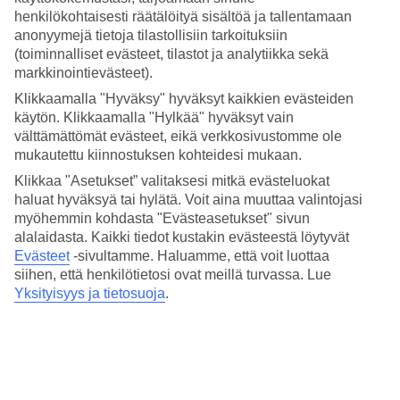
Hinta-laatusuhde
henkilökohtaisesti räätälöityä sisältöä ja tallentamaan
4.4/5
anonyymejä tietoja tilastollisiin tarkoituksiin
Hotelliesittely
(toiminnalliset evästeet, tilastot ja analytiikka sekä
markkinointievästeet).
5*
Klikkaamalla "Hyväksy" hyväksyt kaikkien evästeiden
Paikallinen luokitus
käytön. Klikkaamalla "Hylkää" hyväksyt vain
välttämättömät evästeet, eikä verkkosivustomme ole
Lähellä Siam Squarea
mukautettu kiinnostuksen kohteidesi mukaan.
Pathumwan Princess Hotel sijaitsee Bangkokin keskustassa lähellä
Klikkaa "Asetukset” valitaksesi mitkä evästeluokat
Siam Squarea. Lähistöllä sijaitsevat myös Mah Boon Krongin ja
haluat hyväksyä tai hylätä. Voit aina muuttaa valintojasi
Central World Plazan ostoskeskukset. Kävelyetäisyydellä on huveja
myöhemmin kohdasta "Evästeasetukset" sivun
sekä National Stadiumin skytrain-asema. Hotellilla on uima-allas,
alalaidasta. Kaikki tiedot kustakin evästeestä löytyvät
kuntosali ja spa.
Evästeet
-sivultamme.
Haluamme, että voit luottaa
siihen, että henkilötietosi ovat meillä turvassa. Lue
Hotellilla on:
Yksityisyys ja tietosuoja
.
Uima-allas, aurinkoterassi ja allasbaari
Ravintola ja baari
Kuntosali, jooga ja squash
Spa, sauna ja hierontaa
WiFi yleisissä tiloissa