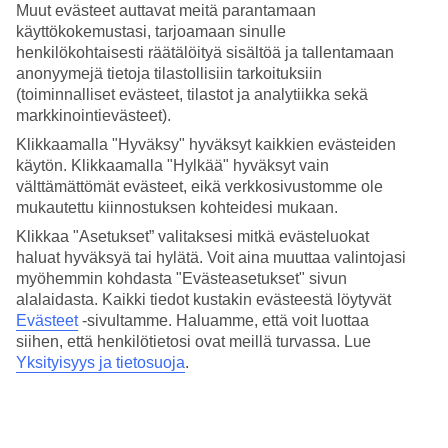
Aika ei varmasti käy pitkäksi noin 130 000 m² suuruisella
Muut evästeet auttavat meitä parantamaan
hotellialueella! TUI MAGIC LIFE Jacaranda Imperial on eritäin
käyttökokemustasi, tarjoamaan sinulle
hyvin hoidettu hotelli, jossa on tasokas All Inclusive -konsepti.
henkilökohtaisesti räätälöityä sisältöä ja tallentamaan
anonyymejä tietoja tilastollisiin tarkoituksiin
Se, että All Inclusive ruokineen ja juomineen kuuluu matkan
hintaan, on vain alkua. Hotellilla järjestetään päivittäin mm. pilatesta,
(toiminnalliset evästeet, tilastot ja analytiikka sekä
vesijumppaa, tanssikursseja ja aerobicia. Iltaisin tarjolla on värikkäitä
markkinointievästeet).
show-esityksiä, ja halukkaat voivat viipyä diskossa aina
Klikkaamalla "Hyväksy" hyväksyt kaikkien evästeiden
pikkutunneille saakka.
käytön. Klikkaamalla "Hylkää" hyväksyt vain
Muutamia esimerkkejä koko perheen aktiviteeteista:
välttämättömät evästeet, eikä verkkosivustomme ole
mukautettu kiinnostuksen kohteidesi mukaan.
Jacuzzi, sauna, höyrysauna ja spa
Klikkaa "Asetukset” valitaksesi mitkä evästeluokat
Aerobic, vesijumppa ja spinning
haluat hyväksyä tai hylätä. Voit aina muuttaa valintojasi
Pilates, jooga ja stretching
Salsakursseja, tennis ja minijalkapallo
myöhemmin kohdasta "Evästeasetukset" sivun
Vesiurheilu, rantalentopallo ja koripallo
alalaidasta. Kaikki tiedot kustakin evästeestä löytyvät
Evästeet
-sivultamme.
Haluamme, että voit luottaa
Altaiden yhteispinta-ala 7 515 m²!
siihen, että henkilötietosi ovat meillä turvassa. Lue
Yksityisyys ja tietosuoja
.
Jos pidät altaassa uimisesta, löytyy hotellilta 6 allasta. Valitse allas
vauhdikkaisiin aktiviteetteihin, rentouttaviin uintihetkiin, lasten
kanssa leikkimiseen tai allasalue vesiliukumäkineen. Hotellin
allasalueilla on aurinkotuoleja- ja varjoja.