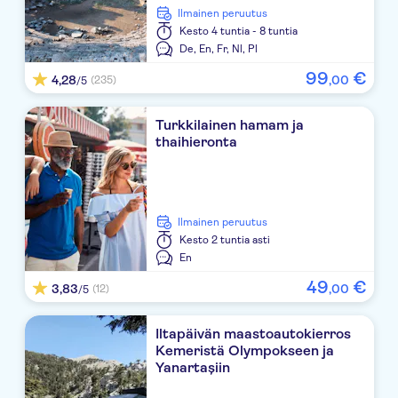
The Norm Oriental
Ilmainen peruutus
Kesto
4 tuntia - 8 tuntia
Club Boran Mare Beach
De,
En,
Fr,
Nl,
Pl
99
€
4,28
,
00
Balmy Foresta
(235)
/5
Daima Biz Hotel
Turkkilainen hamam ja
thaihieronta
Golden Sun
Gural Premier Tekirova
Akka Hotel Claros
Ilmainen peruutus
Kesto
2 tuntia asti
Rixos Premium Tekirova
En
49
€
3,83
,
00
(12)
/5
Rixos Sungate
Club Hotel Phaselis Rose
Iltapäivän maastoautokierros
Kemeristä Olympokseen ja
Hydros Club
Yanartaşiin