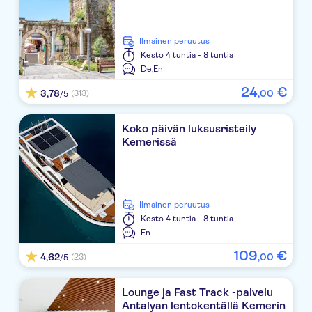
Ipek Boutique
Ilmainen peruutus
Club Pinara Beach
Kesto
4 tuntia - 8 tuntia
De,
En
NG PHASELIS BAY HOTEL
24
€
3,78
,
00
(313)
/5
LARISSA PARK HOTEL
Koko päivän luksusristeily
SEVEN SEAS GRAVEL SELECT
Kemerissä
ASDEM BEACH BELDIBI
Mira Garden Hotel
Ilmainen peruutus
MIAROSA KEMER BEACH OTEL
Kesto
4 tuntia - 8 tuntia
En
Arma´s Beach Hotel
109
€
4,62
,
00
(23)
/5
LATTE BEACH HOTEL
Lounge ja Fast Track -palvelu
Mira Olimpos Beach
Antalyan lentokentällä Kemerin