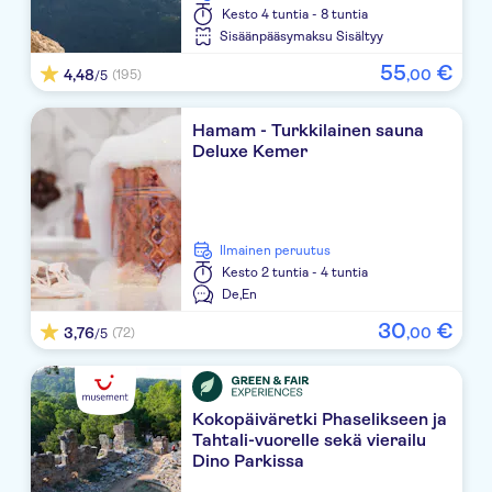
Kesto
4 tuntia - 8 tuntia
Greenwood Kemer Resort
Sisäänpääsymaksu Sisältyy
Pasha's Princess
55
€
4,48
,
00
(195)
/5
Champion Holiday Village
Hamam - Turkkilainen sauna
Deluxe Kemer
Akka Alinda Hotel
Limak Limra Hotel & Resort
Crystal Prestige Elite
Ilmainen peruutus
Kesto
2 tuntia - 4 tuntia
Viking Star Hotel
De,
En
30
€
Grand Ring
3,76
,
00
(72)
/5
Marti Myra Hotel
Mirada Del Mar Hotel
Kokopäiväretki Phaselikseen ja
Tahtali-vuorelle sekä vierailu
Dino Parkissa
Seven Seas Hotel Life