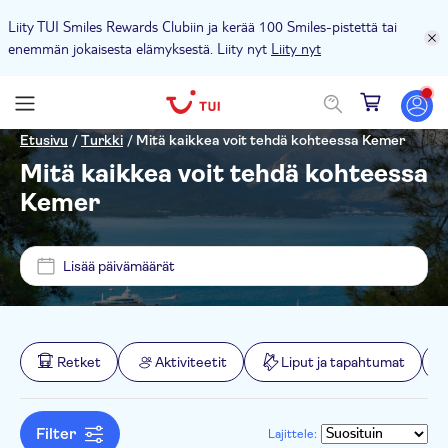
Liity TUI Smiles Rewards Clubiin ja kerää 100 Smiles-pistettä tai
enemmän jokaisesta elämyksestä. Liity nyt
Liity nyt
Hinta (per aikuinen)
Etusivu
/
Turkki
/
Mitä kaikkea voit tehdä kohteessa Kemer
Mitä kaikkea voit tehdä kohteessa
Nouto hotellilta
Kemer
€
€
Min.
Maks.
Lippuvaihtoehdot
Lisää päivämäärät
TUI Magic Life Beldibi
Ilmainen peruutus
Kategoriat
Nirvana Mediterranean Excellence
Välitön vahvistus
Retket
Retket
Aktiviteetit
Liput ja tapahtumat
Sailor's Beach Club
Aktiviteetin kieli
E-lippu
Nähtävyydet ja perinteet
Aktiviteetit
Karmir Resort & Spa Hotel
Ateria sisältyy
English
Filter
Lajittele:
Kaupunki
Kulttuuri ja historia
Ulkoiluaktiviteetit
Liput ja tapahtumat
Nirvana Dolce Vita