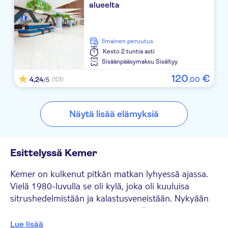
alueelta
Sealıfe Kemer Resort
Erkal Resort
Ilmainen peruutus
Kesto
2 tuntia asti
JUJU PREMIER PALACE HOTEL
Sisäänpääsymaksu Sisältyy
Eldar Resort Hotel
120
€
4,24
,
00
(101)
/5
KEMER PARK OTEL
Näytä lisää elämyksiä
Moms Hotel
Larissa Inn
Esittelyssä Kemer
Kaplan Paradise Hotel
Kemer on kulkenut pitkän matkan lyhyessä ajassa.
Sinatra
Vielä 1980-luvulla se oli kylä, joka oli kuuluisa
sitrushedelmistään ja kalastusveneistään. Nykyään
Fame
tämä Antalyan lahden rannalla ja Taurusvuorten
Asdempark
varjossa sijaitseva kätketty helmi on kehittynyt
Lue lisää