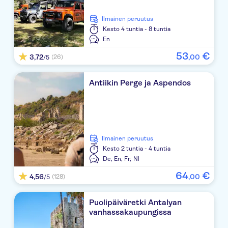
Golden Lotus
Ilmainen peruutus
Balmy Beach Resort Kemer
Kesto
4 tuntia - 8 tuntia
En
BAIA SALIMA KEMER
53
€
3,72
,
00
(26)
/5
Fame Residence Kemer Spa
Antiikin Perge ja Aspendos
Adalin Resort Hotel
Simena Holiday Village & Villas
Fun & Sun Club Saphire
Ilmainen peruutus
Wassermann
Kesto
2 tuntia - 4 tuntia
De,
En,
Fr,
Nl
Fore Resort and Spa Kemer
64
€
4,56
,
00
(128)
/5
ANITA BLUE SKY HOTEL
Puolipäiväretki Antalyan
Marvida Hotel Akman Park
vanhassakaupungissa
Ares Blue Hotel