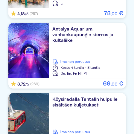
En
Catamaran Quality Times
73
€
4,18
,
00
(257)
/5
Crystal Aura Beach Resort & Spa
Antalya Aquarium,
Kilikya Palace Goynuk
vanhankaupungin kierros ja
kultaliike
Double Tree Hotel By Hilton
Kemer Holiday Club
Ilmainen peruutus
Queen's Park Le Jardin
Kesto
4 tuntia - 8 tuntia
De,
En,
Fr,
Nl,
Pl
Queen's Park Resort Hotel
69
€
3,72
,
00
(269)
/5
Maxx Royal Kemer Resort
Köysiradalla Tahtalin huipulle
CORENDON PLAYA KEMER
sisältäen kuljetukset
Dobedan World Palace Hotel
Simena
Ilmainen peruutus