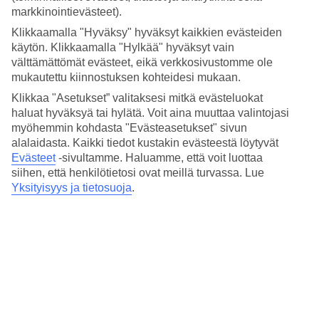
Kemerin keskustaan ei ole pitkä matka, kuljet sinne taksilla noin
markkinointievästeet).
viidessä minuutissa. Keskustassa on pienvenesatama, kauppoja ja
huveja.
Klikkaamalla "Hyväksy" hyväksyt kaikkien evästeiden
käytön. Klikkaamalla "Hylkää" hyväksyt vain
Uima-altaita ja oma ranta
välttämättömät evästeet, eikä verkkosivustomme ole
mukautettu kiinnostuksen kohteidesi mukaan.
Hotellilla on suuri uima-allas, jossa neljä vesiliukumäkeä sekä
sisäallas. Altaan matalammassa päässä on aurinkotuoleja kahdelle –
Klikkaa "Asetukset” valitaksesi mitkä evästeluokat
loikoillessasi auringosta nauttien voit upottaa varpaasi veteen. Jos
haluat hyväksyä tai hylätä. Voit aina muuttaa valintojasi
pidät enemmän merestä, on hotellilla oma ranta-alue ja laituri, jolta
myöhemmin kohdasta "Evästeasetukset" sivun
pääsee uimaan. Sekä altaalla, rannalla että laiturilla on aurinkotuolit
alalaidasta. Kaikki tiedot kustakin evästeestä löytyvät
ja -varjot. Laiturilla on myös vuokrattavia cabanoita, joissa on
Evästeet
-sivultamme.
Haluamme, että voit luottaa
aurinkotuolit, tilaa oleskeluun ja poreallas.
siihen, että henkilötietosi ovat meillä turvassa. Lue
Yksityisyys ja tietosuoja
.
Kokeile perinteistä hamamia tai joogaa
Mitä olisi ylellinen hotelli Turkissa ilman mahdollisuutta kokeilla
perinteistä turkkilaista hamamia? Tämä mahdollisuus löytyy tietysti
myös Doubletree by Hilton Antalya Kemeristä! Voit myös suoda
itsellesi kasvohoidon tai hieronnan. Jos vietät lomaasi mieluummin
liikunnan merkeissä, voit kuntoilla hotellin kuntoilutilassa, pelata
tennistä tai osallistua joogaan.
All Inclusive sisältyy hintaan