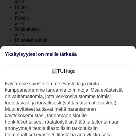
4.8/5
Huone
4.7/5
Palvelu
4.7/5
Nukkuminen
4.7/5
Hinta-laatusuhde
4.7/5
Yksityisyytesi on meille tärkeää
Hotelliesittely
5*
Paikallinen luokitus
WiFi
Käytämme sivustollamme evästeitä ja muita
kumppaneidemme tarjoamia toimintoja. Osa evästeistä
Ylellinen ja moderni All Inclusive -hotelli
on välttämättömiä, jotta verkkosivustomme toimisi
luotettavasti ja turvallisesti (välttämättömät evästeet).
Doubletree by Hilton Antalya Kemer on tyylikäs hotelli. Sijainti on
Muut evästeet auttavat meitä parantamaan
hyvä – aivan rannalla ja kävelymatkan päässä Kemerin satamasta.
käyttökokemustasi, tarjoamaan sinulle
Lisäksi hotellilla on kaikkea mitä lomallesi tarvitset. Oma ranta,
henkilökohtaisesti räätälöityä sisältöä ja tallentamaan
suuri uima-allas, spa ja useita ravintoloita ja baareja. Ja mikä parasta
– All Inclusive!
anonyymejä tietoja tilastollisiin tarkoituksiin
(toiminnalliset evästeet, tilastot ja analytiikka sekä