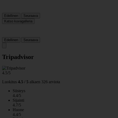
Edellinen
Seuraava
Katso kuvagalleria
Edellinen
Seuraava
Tripadvisor
4.5/5
Luokitus
4.5 / 5
alkaen
326 arviota
Siisteys
4.4/5
Sijainti
4.7/5
Huone
4.4/5