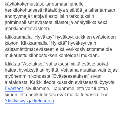
takana kohoaville vuorille.
käyttökokemustasi, tarjoamaan sinulle
henkilökohtaisesti räätälöityä sisältöä ja tallentamaan
Uima-allas, vesiliukumäkiä ja ranta
anonyymejä tietoja tilastollisiin tarkoituksiin
(toiminnalliset evästeet, tilastot ja analytiikka sekä
Vehreässä puutarhassa on useita uima-altaita ja muutama
markkinointievästeet).
vesiliukumäki. Rentoudu aurinkotuolissa uima-altaan äärellä tai
hotellin omalla rannalla.
Klikkaamalla "Hyväksy" hyväksyt kaikkien evästeiden
käytön. Klikkaamalla "Hylkää" hyväksyt vain
Buffet-aterioita ja à la carte -aterioita
välttämättömät evästeet, eikä verkkosivustomme ole
mukautettu kiinnostuksen kohteidesi mukaan.
All Inclusive buffet-aterioineen sisältyy matkan hintaan. Jos haluat
vielä enemmän vaihtelua, on hotellilla useita à la carte -ravintoloita,
Klikkaa "Asetukset” valitaksesi mitkä evästeluokat
jotka tarjoilevat kiinalaista ruokaa, turkkilaisia erikoisuuksia,
haluat hyväksyä tai hylätä. Voit aina muuttaa valintojasi
mereneläviä ja italialaista. Voit myös valita useista baareista, ja
myöhemmin kohdasta "Evästeasetukset" sivun
iltaisin on tarjolla esityksiä ja viihdettä.
alalaidasta. Kaikki tiedot kustakin evästeestä löytyvät
Evästeet
-sivultamme.
Haluamme, että voit luottaa
Rentoutumista ja aktiviteetteja
siihen, että henkilötietosi ovat meillä turvassa. Lue
Hemmottele itseäsi ja nauti täydellisestä rentoutumisesta hotellin
Yksityisyys ja tietosuoja
.
tyylikkäässä spassa, kuntoile salilla tai osallistu joogatunnille. Voit
myös osallistua moniin muihin aktiviteetteihin, kuten tennis ja
rantalentopallo, tai kokeile vaikka vauhdikasta vesiurheilua. Osa
aktiviteeteista on maksullisia.