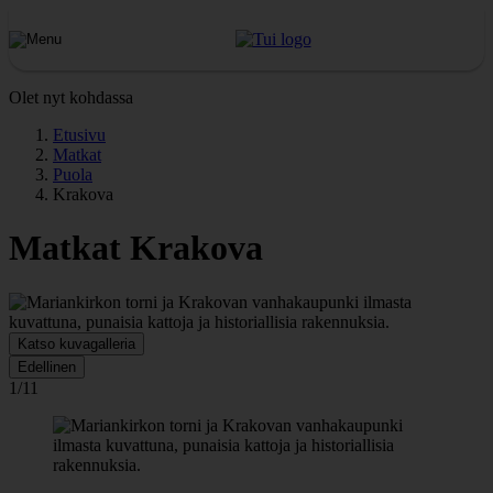
Olet nyt kohdassa
Etusivu
Matkat
Puola
Krakova
Matkat Krakova
Katso kuvagalleria
Edellinen
1/11