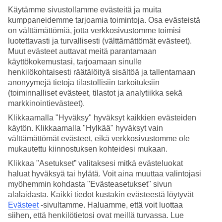
Käytämme sivustollamme evästeitä ja muita
kumppaneidemme tarjoamia toimintoja. Osa evästeistä
8/11
on välttämättömiä, jotta verkkosivustomme toimisi
luotettavasti ja turvallisesti (välttämättömät evästeet).
Muut evästeet auttavat meitä parantamaan
käyttökokemustasi, tarjoamaan sinulle
9/11
henkilökohtaisesti räätälöityä sisältöä ja tallentamaan
anonyymejä tietoja tilastollisiin tarkoituksiin
(toiminnalliset evästeet, tilastot ja analytiikka sekä
markkinointievästeet).
10/11
Klikkaamalla "Hyväksy" hyväksyt kaikkien evästeiden
käytön. Klikkaamalla "Hylkää" hyväksyt vain
välttämättömät evästeet, eikä verkkosivustomme ole
mukautettu kiinnostuksen kohteidesi mukaan.
11/11
Klikkaa "Asetukset” valitaksesi mitkä evästeluokat
haluat hyväksyä tai hylätä. Voit aina muuttaa valintojasi
myöhemmin kohdasta "Evästeasetukset" sivun
alalaidasta. Kaikki tiedot kustakin evästeestä löytyvät
Seuraava
Evästeet
-sivultamme.
Haluamme, että voit luottaa
siihen, että henkilötietosi ovat meillä turvassa. Lue