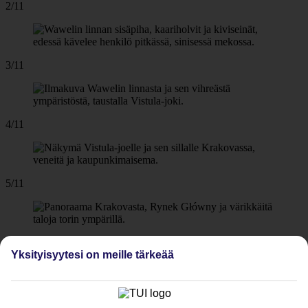
2/11
3/11
4/11
5/11
6/11
Yksityisyytesi on meille tärkeää
7/11