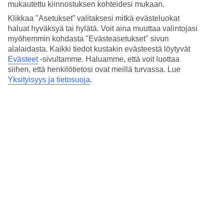
mukautettu kiinnostuksen kohteidesi mukaan.
Rynek Główny, Kraków, Poland
Klikkaa "Asetukset” valitaksesi mitkä evästeluokat
haluat hyväksyä tai hylätä. Voit aina muuttaa valintojasi
Koe Krakovan joulumarkkinat Puolassa. Virittäydy
joulutunnelmaan upeassa ympäristössä ja löydä täyde...
myöhemmin kohdasta "Evästeasetukset" sivun
alalaidasta. Kaikki tiedot kustakin evästeestä löytyvät
Evästeet
-sivultamme.
Haluamme, että voit luottaa
siihen, että henkilötietosi ovat meillä turvassa. Lue
Yksityisyys ja tietosuoja
.
left
1
right
Parhaat joulutorit kohteessa
Krakova
Krakovan
joulumarkkinat tunnetaan viehättävistä puisista kojuistaan,
joissa myydään perinteisiä puolalaisia jouluruokia, käsintehtyjä
joulukoristeita ja uniikkeja lahjatavaroita. Elävä joulumusiikki ja
ilmassa leijaileva glögin ja piparkakkujen tuoksu kuljettavat kävijät
jouluisiin tunnelmiin. Jos haluat lisää vaihtoehtoja, katso kaikki
Puolan joulumarkkinat
.