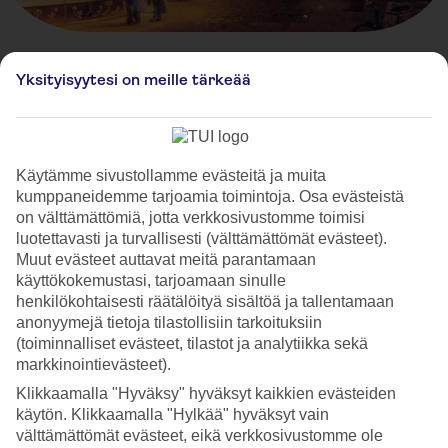
Yksityisyytesi on meille tärkeää
Joulutorit kohteessa Krakova,
Puola
Käytämme sivustollamme evästeitä ja muita
kumppaneidemme tarjoamia toimintoja. Osa evästeistä
on välttämättömiä, jotta verkkosivustomme toimisi
luotettavasti ja turvallisesti (välttämättömät evästeet).
Muut evästeet auttavat meitä parantamaan
käyttökokemustasi, tarjoamaan sinulle
henkilökohtaisesti räätälöityä sisältöä ja tallentamaan
anonyymejä tietoja tilastollisiin tarkoituksiin
(toiminnalliset evästeet, tilastot ja analytiikka sekä
markkinointievästeet).
Klikkaamalla "Hyväksy" hyväksyt kaikkien evästeiden
käytön. Klikkaamalla "Hylkää" hyväksyt vain
Krakow Christmas Market
välttämättömät evästeet, eikä verkkosivustomme ole