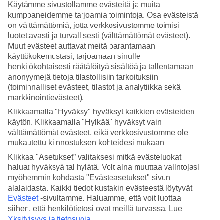
Käytämme sivustollamme evästeitä ja muita
Rathausplatz
kumppaneidemme tarjoamia toimintoja. Osa evästeistä
Rathauspl., 1010 Wien, Austria
on välttämättömiä, jotta verkkosivustomme toimisi
luotettavasti ja turvallisesti (välttämättömät evästeet).
Rathausplatz Weihnachtsmarkt muuttaa Wienin historiallisen
Muut evästeet auttavat meitä parantamaan
raatihuoneen aukion talven ihmemaaksi. Ma...
käyttökokemustasi, tarjoamaan sinulle
henkilökohtaisesti räätälöityä sisältöä ja tallentamaan
anonyymejä tietoja tilastollisiin tarkoituksiin
(toiminnalliset evästeet, tilastot ja analytiikka sekä
markkinointievästeet).
Klikkaamalla "Hyväksy" hyväksyt kaikkien evästeiden
käytön. Klikkaamalla "Hylkää" hyväksyt vain
välttämättömät evästeet, eikä verkkosivustomme ole
mukautettu kiinnostuksen kohteidesi mukaan.
Klikkaa "Asetukset” valitaksesi mitkä evästeluokat
haluat hyväksyä tai hylätä. Voit aina muuttaa valintojasi
myöhemmin kohdasta "Evästeasetukset" sivun
alalaidasta. Kaikki tiedot kustakin evästeestä löytyvät
Evästeet
-sivultamme.
Haluamme, että voit luottaa
Art Advent
siihen, että henkilötietosi ovat meillä turvassa. Lue
Yksityisyys ja tietosuoja
.