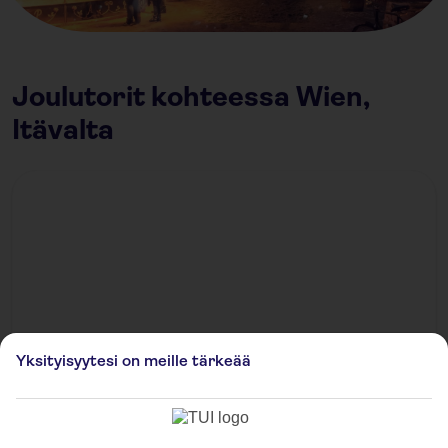
Joulutorit kohteessa Wien,
Itävalta
Yksityisyytesi on meille tärkeää
Wiener Christkindlmarkt auf dem