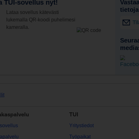
 TUI-sovellus nyt!
Vastaa
tietoj
Lataa sovellus kätevästi
lukemalla QR-koodi puhelimesi
Ti
kameralla.
Seuraa
media
lit
akaspalvelu
TUI
sovellus
Yritystiedot
apalvelu
Työpaikat