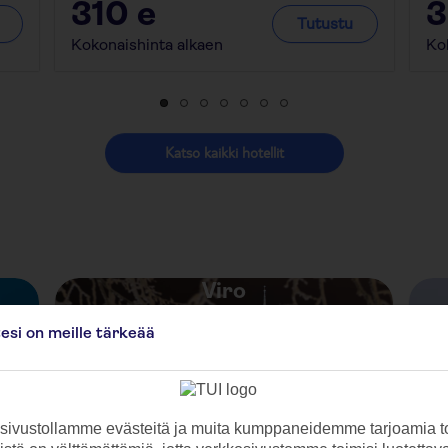
310
e
Tutustu
Kokonaishinta alkaen
Ko
Katso kaikki hotellit
Viro
tesi on meille tärkeää
ivustollamme evästeitä ja muita kumppaneidemme tarjoamia to