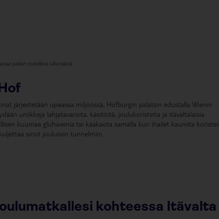
staa paikan todellista ulkonäköä.
Hof
at järjestetään upeassa miljöössä, Hofburgin palatsin edustalla Wienin
ään uniikkeja lahjatavaroita, käsitöitä, joulukoristeita ja itävaltalaisia
lisen kuumaa glühweinia tai kaakaota samalla kun ihailet kauniita koristei
uljettaa sinut jouluisiin tunnelmiin.
joulumatkallesi kohteessa Itävalta