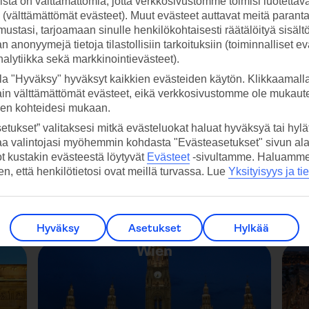
stä on välttämättömiä, jotta verkkosivustomme toimisi luotettava
ti (välttämättömät evästeet). Muut evästeet auttavat meitä paran
ustasi, tarjoamaan sinulle henkilökohtaisesti räätälöityä sisält
Unkari
 anonyymejä tietoja tilastollisiin tarkoituksiin (toiminnalliset ev
analytiikka sekä markkinointievästeet).
la "Hyväksy" hyväksyt kaikkien evästeiden käytön. Klikkaamall
ain välttämättömät evästeet, eikä verkkosivustomme ole mukaute
sen kohteidesi mukaan.
etukset” valitaksesi mitkä evästeluokat haluat hyväksyä tai hylät
aa valintojasi myöhemmin kohdasta "Evästeasetukset" sivun ala
ot kustakin evästeestä löytyvät
Evästeet
-sivultamme.
Haluamme, 
hen, että henkilötietosi ovat meillä turvassa. Lue
Yksityisyys ja ti
Hyväksy
Asetukset
Hylkää
Wien