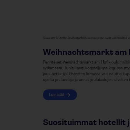
Kuvia on käytetty kuvitustarkoituksessa ja ne eivät välttämättä va
Weihnachtsmarkt am 
Perinteiset Weihnachtsmarkt am Hof -joulumarkkin
sydämessä. Juhlallisesti koristelluissa kojuissa myyd
jouluherkkuja. Ostosten lomassa voit nauttia kupil
upeita jouluvaloja ja annat joululaulujen sävelten k
Lue lisää
Suosituimmat hotellit 