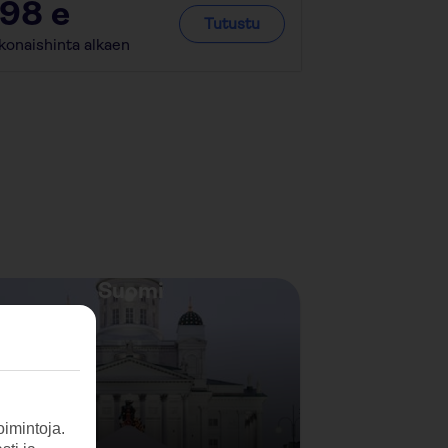
398
e
269
e
Tutustu
konaishinta alkaen
Kokonaishinta a
Suomi
imintoja.