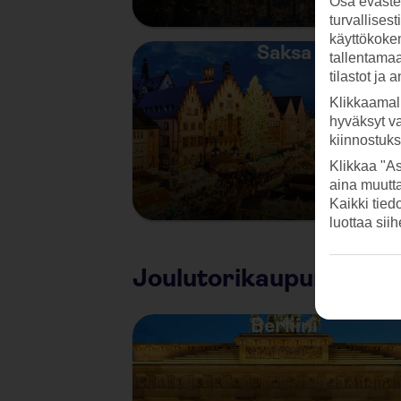
Osa evästei
turvallises
käyttökokem
Saksa
tallentamaan
tilastot ja 
Klikkaamal
hyväksyt v
kiinnostuk
Klikkaa "As
aina muutt
Kaikki tied
luottaa sii
Joulutorikaupunkeja
Berliini