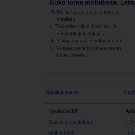
Koko loma mobiilissa.
Lataa
Etsi ja varaa lomia, lentoja ja
hotelleja
Tiedot lennoista, hotellista ja
lentokenttäkuljetuksista
Yhteys oppaisiin kellon ympäri
Vastaanota tarjouksia suoraan
sovellukseen
Suositut matkat
Hotel
Hyvä tietää
Asi
Maksut ja matkaliput
TUI-
Matkaehdot
Lom