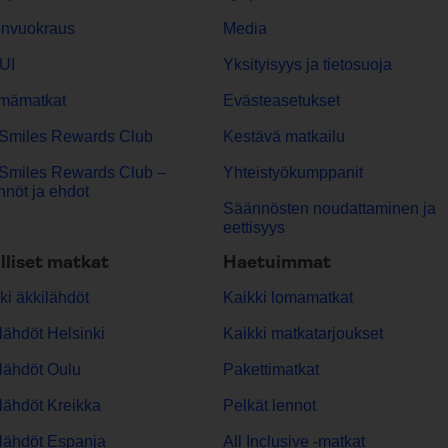
onvuokraus
Media
UI
Yksityisyys ja tietosuoja
mämatkat
Evästeasetukset
Smiles Rewards Club
Kestävä matkailu
Smiles Rewards Club –
Yhteistyökumppanit
nöt ja ehdot
Säännösten noudattaminen ja
eettisyys
lliset matkat
Haetuimmat
ki äkkilähdöt
Kaikki lomamatkat
lähdöt Helsinki
Kaikki matkatarjoukset
lähdöt Oulu
Pakettimatkat
lähdöt Kreikka
Pelkät lennot
lähdöt Espanja
All Inclusive -matkat