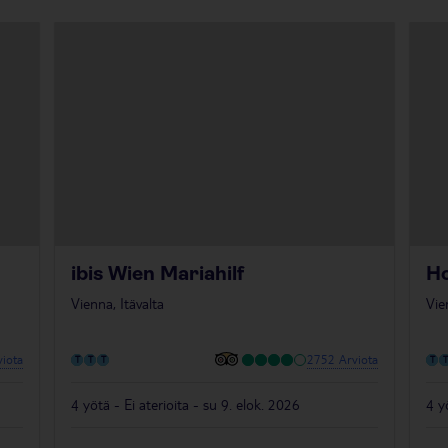
ibis Wien Mariahilf
Ho
Vienna, Itävalta
Vie
iota
2752 Arviota
4 yötä - Ei aterioita - su 9. elok. 2026
4 y