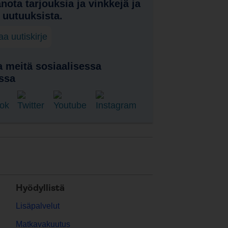
nota tarjouksia ja vinkkejä ja
a uutuuksista.
laa uutiskirje
 meitä sosiaalisessa
ssa
Hyödyllistä
Lisäpalvelut
Matkavakuutus