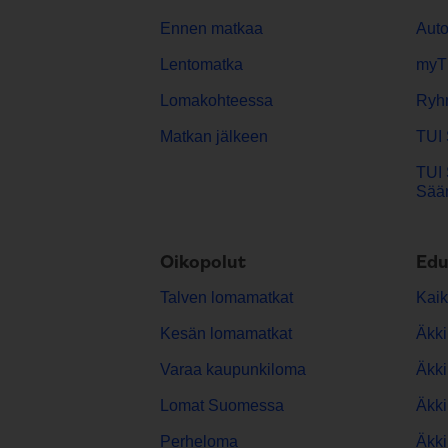
Ennen matkaa
Aut
Lentomatka
myT
Lomakohteessa
Ryh
Matkan jälkeen
TUI 
TUI 
Sään
Oikopolut
Edu
Talven lomamatkat
Kaik
Kesän lomamatkat
Äkki
Varaa kaupunkiloma
Äkki
Lomat Suomessa
Äkki
Perheloma
Äkki