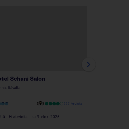
tel Schani Salon
PLAZA INN 
nna, Itävalta
Vienna, Itävalta
337 Arviota
ötä - Ei aterioita - su 9. elok. 2026
4 yötä - Ei aterioit