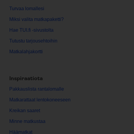
Turvaa lomallesi
Miksi valita matkapaketti?
Hae TUI.fi -sivustolta
Tutustu tarjousehtoihin
Matkalahjakortti
Inspiraatiota
Pakkauslista rantalomalle
Matkarattaat lentokoneeseen
Kreikan saaret
Minne matkustaa
Häämatkat