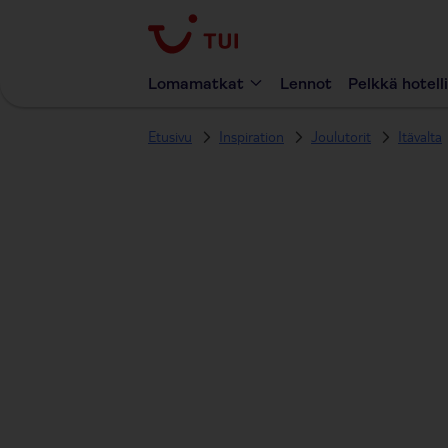
Lomamatkat
Lennot
Pelkkä hotelli
Etusivu
Inspiration
Joulutorit
Itävalta