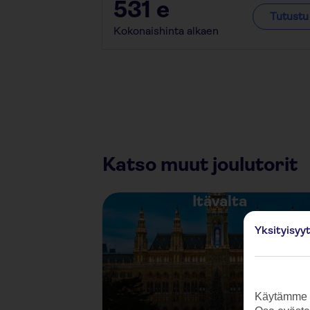
531
e
Tutustu
Kokonaishinta alkaen
Katso muut joulutorit
Itävalta
Yksityisyy
Käytämme s