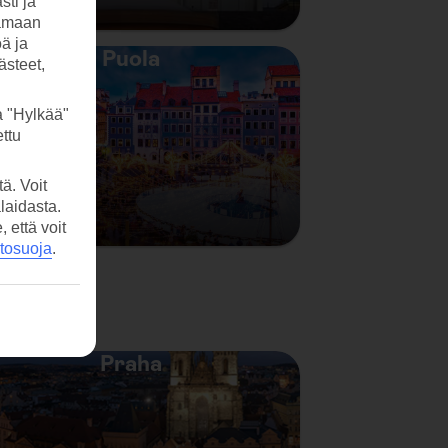
sti ja
tamaan
öä ja
Puola
ästeet,
a "Hylkää"
ttu
ä. Voit
laidasta.
että voit
etosuoja
.
Praha