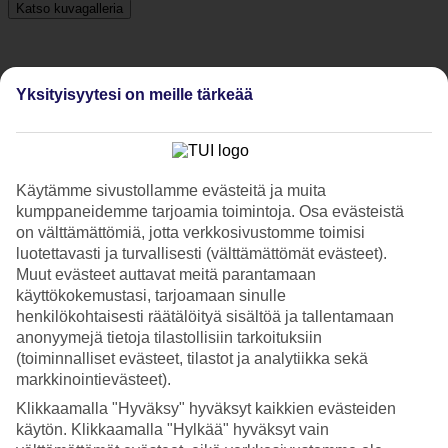
Katso kuvagalleria
Edellinen
Seuraava
Yksityisyytesi on meille tärkeää
Tripadvisor
Käytämme sivustollamme evästeitä ja muita
4.5/5
kumppaneidemme tarjoamia toimintoja. Osa evästeistä
on välttämättömiä, jotta verkkosivustomme toimisi
Luokitus
4.5 / 5
alkaen
2 arviota
luotettavasti ja turvallisesti (välttämättömät evästeet).
Siisteys
Muut evästeet auttavat meitä parantamaan
5/5
käyttökokemustasi, tarjoamaan sinulle
Sijainti
henkilökohtaisesti räätälöityä sisältöä ja tallentamaan
4/5
anonyymejä tietoja tilastollisiin tarkoituksiin
Huone
(toiminnalliset evästeet, tilastot ja analytiikka sekä
5/5
markkinointievästeet).
Palvelu
4/5
Klikkaamalla "Hyväksy" hyväksyt kaikkien evästeiden
Nukkuminen
käytön. Klikkaamalla "Hylkää" hyväksyt vain
4/5