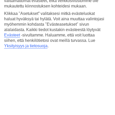
välttämättömät evästeet, eikä verkkosivustomme ole
Hinta-laatusuhde
5/5
mukautettu kiinnostuksen kohteidesi mukaan.
Klikkaa "Asetukset” valitaksesi mitkä evästeluokat
Hotelliesittely
haluat hyväksyä tai hylätä. Voit aina muuttaa valintojasi
myöhemmin kohdasta "Evästeasetukset" sivun
4*
alalaidasta. Kaikki tiedot kustakin evästeestä löytyvät
Paikallinen luokitus
Evästeet
-sivultamme.
Haluamme, että voit luottaa
siihen, että henkilötietosi ovat meillä turvassa. Lue
4 tähden hotelli Art Suites Hotel kohteessa Krakow on hotelli, jolla
on baari, aamiaisbuffet ja WiFi. Hotellilla voit nauttia palveluista
Yksityisyys ja tietosuoja
.
kuten hieronta ja poreallas. Alueella on pysäköintimahdollisuus.
Hotelli hyväksyy seuraavat luottokortit: EC Maestro, Mastercard ja
Visa.
Lyhyesti hotellista
Ravintola/Baari
Kyllä/Kyllä
Keskilämpötila Krakova
Edellinen