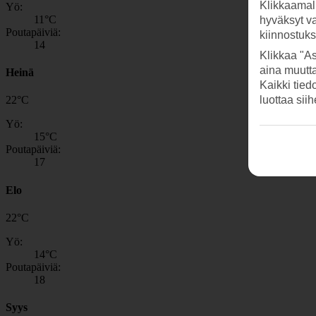
Klikkaamal
Yö:
11
°C
hyväksyt v
Poutapäiviä:
kiinnostuk
14
Klikkaa "As
aina muutt
Heinä
Kaikki tied
luottaa sii
22
°
C
Yö:
15
°C
Poutapäiviä:
17
Elo
22
°
C
Yö:
14
°C
Poutapäiviä:
18
Syys