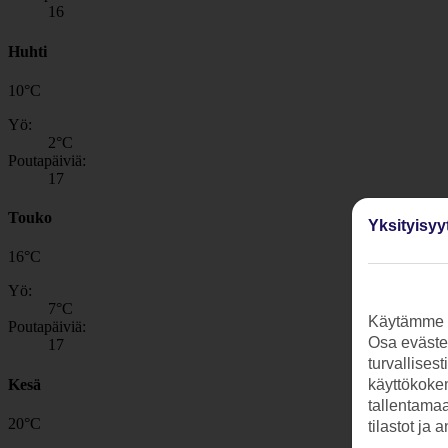
16
Huhti
10
°
C
Yö:
2
°C
Poutapäiviä:
17
Touko
Yksityisyy
16
°
C
Yö:
7
°C
Käytämme s
Poutapäiviä:
Osa evästei
17
turvallises
Kesä
käyttökokem
tallentamaan
20
°
C
tilastot ja 