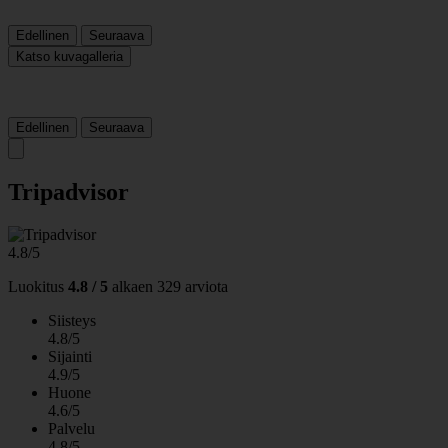
Edellinen
Seuraava
Katso kuvagalleria
Edellinen
Seuraava
Tripadvisor
4.8/5
Luokitus
4.8 / 5
alkaen
329 arviota
Siisteys
4.8/5
Sijainti
4.9/5
Huone
4.6/5
Palvelu
4.8/5