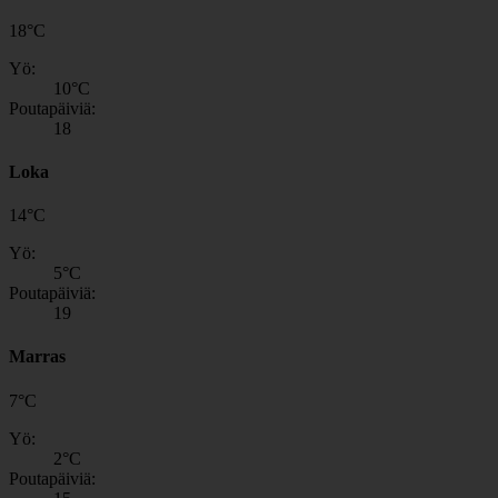
18
°
C
Yö:
10
°C
Poutapäiviä:
18
Loka
14
°
C
Yö:
5
°C
Poutapäiviä:
19
Marras
7
°
C
Yö:
2
°C
Poutapäiviä: