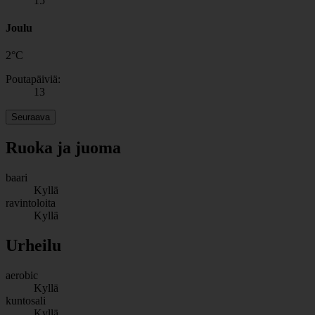
15
Joulu
2
°
C
Poutapäiviä:
13
Seuraava
Ruoka ja juoma
baari
Kyllä
ravintoloita
Kyllä
Urheilu
aerobic
Kyllä
kuntosali
Kyllä