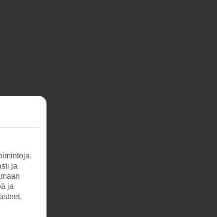
imintoja.
sti ja
tamaan
öä ja
ästeet,