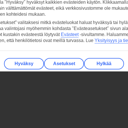
la "Hyväksy" hyväksyt kaikkien evästeiden käytön. Klikkaamall
ain välttämättömät evästeet, eikä verkkosivustomme ole mukaute
sen kohteidesi mukaan.
etukset” valitaksesi mitkä evästeluokat haluat hyväksyä tai hylät
aa valintojasi myöhemmin kohdasta "Evästeasetukset" sivun ala
ot kustakin evästeestä löytyvät
Evästeet
-sivultamme.
Haluamme, 
hen, että henkilötietosi ovat meillä turvassa. Lue
Yksityisyys ja ti
Hyväksy
Asetukset
Hylkää