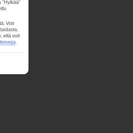
a "Hylkää"
ttu
ä. Voit
laidasta.
että voit
etosuoja
.