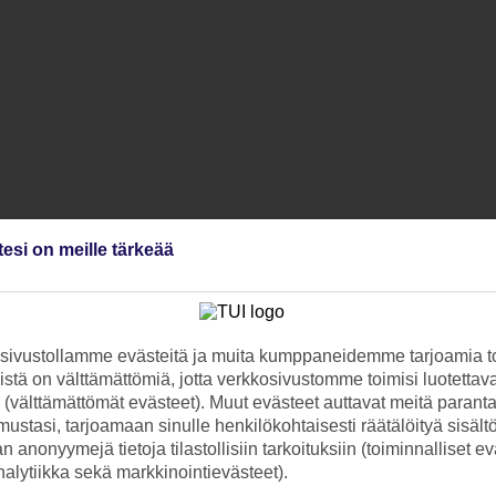
tesi on meille tärkeää
ivustollamme evästeitä ja muita kumppaneidemme tarjoamia to
stä on välttämättömiä, jotta verkkosivustomme toimisi luotettava
ti (välttämättömät evästeet). Muut evästeet auttavat meitä paran
ustasi, tarjoamaan sinulle henkilökohtaisesti räätälöityä sisält
 anonyymejä tietoja tilastollisiin tarkoituksiin (toiminnalliset ev
analytiikka sekä markkinointievästeet).