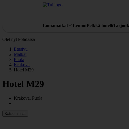
Lomamatkat
Lennot
Pelkkä hotelli
Tarjouk
Olet nyt kohdassa
Etusivu
Matkat
Puola
Krakova
Hotel M29
Hotel M29
Krakova, Puola
Katso hinnat