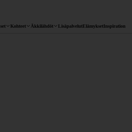
set
Kohteet
Äkkilähdöt
Lisäpalvelut
Elämykset
Inspiration