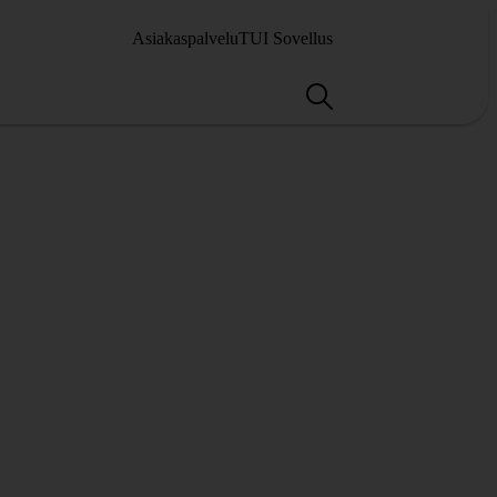
Asiakaspalvelu
TUI Sovellus