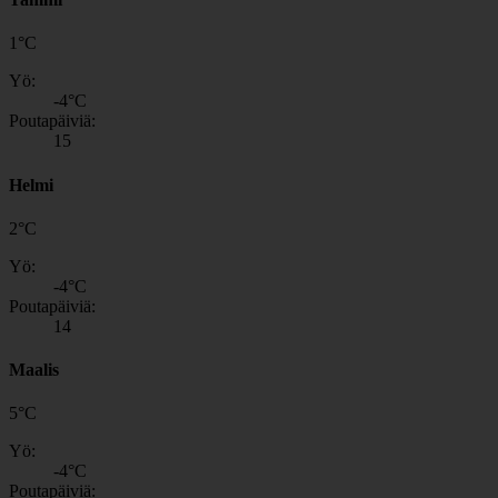
1
°
C
Yö:
-4
°C
Poutapäiviä:
15
Helmi
2
°
C
Yö:
-4
°C
Poutapäiviä:
14
Maalis
5
°
C
Yö:
-4
°C
Poutapäiviä: