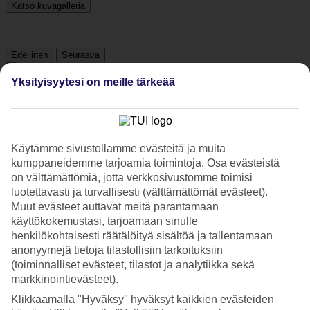
Katso kuvagalleria
Edellinen
Seuraava
Yksityisyytesi on meille tärkeää
Tripadvisor
4.4/5
Käytämme sivustollamme evästeitä ja muita
kumppaneidemme tarjoamia toimintoja. Osa evästeistä
Luokitus
4.4 / 5
alkaen
14 arviota
on välttämättömiä, jotta verkkosivustomme toimisi
Siisteys
luotettavasti ja turvallisesti (välttämättömät evästeet).
5/5
Muut evästeet auttavat meitä parantamaan
Sijainti
käyttökokemustasi, tarjoamaan sinulle
5/5
henkilökohtaisesti räätälöityä sisältöä ja tallentamaan
Huone
anonyymejä tietoja tilastollisiin tarkoituksiin
5/5
Palvelu
(toiminnalliset evästeet, tilastot ja analytiikka sekä
4.8/5
markkinointievästeet).
Nukkuminen
Klikkaamalla "Hyväksy" hyväksyt kaikkien evästeiden
5/5