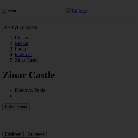
Olet nyt kohdassa
Etusivu
Matkat
Puola
Krakova
Zinar Castle
Zinar Castle
Krakova, Puola
Katso hinnat
Edellinen
Seuraava