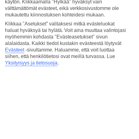
Hinta-laatusuhde
käytön. Klikkaamalla "Hylkää" hyväksyt vain
4.5/5
välttämättömät evästeet, eikä verkkosivustomme ole
mukautettu kiinnostuksen kohteidesi mukaan.
Hotelliesittely
Klikkaa "Asetukset” valitaksesi mitkä evästeluokat
haluat hyväksyä tai hylätä. Voit aina muuttaa valintojasi
5*
myöhemmin kohdasta "Evästeasetukset" sivun
Paikallinen luokitus
alalaidasta. Kaikki tiedot kustakin evästeestä löytyvät
5 tähden hotelli Zinar Castle kohteessa Krakow on hotelli, jolla on
Evästeet
-sivultamme.
Haluamme, että voit luottaa
baari, aamiaisbuffet ja WiFi. Hotellilla voit nauttia palveluista kuten
siihen, että henkilötietosi ovat meillä turvassa. Lue
hieronta ja sauna. Jos matkustat lasten kanssa, on lapsille lastenhoito.
Yksityisyys ja tietosuoja
.
Alueella on pysäköintimahdollisuus. Hotelli on uudistettu viimeksi
vuonna 2023. Hotelli hyväksyy seuraavat luottokortit: American
Express, Mastercard ja Visa.
Lyhyesti hotellista
Ravintola/Baari
Kyllä/Kyllä
Keskilämpötila Krakova
Edellinen