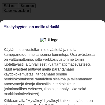
Edellinen
Seuraava
Katso kuvagalleria
Yksityisyytesi on meille tärkeää
Edellinen
Seuraava
Tripadvisor
Käytämme sivustollamme evästeitä ja muita
kumppaneidemme tarjoamia toimintoja. Osa evästeistä
4.6/5
on välttämättömiä, jotta verkkosivustomme toimisi
luotettavasti ja turvallisesti (välttämättömät evästeet).
Luokitus
4.6 / 5
alkaen
2275 arviota
Muut evästeet auttavat meitä parantamaan
Siisteys
käyttökokemustasi, tarjoamaan sinulle
4.8/5
henkilökohtaisesti räätälöityä sisältöä ja tallentamaan
Sijainti
anonyymejä tietoja tilastollisiin tarkoituksiin
4.8/5
(toiminnalliset evästeet, tilastot ja analytiikka sekä
Huone
4.6/5
markkinointievästeet).
Palvelu
Klikkaamalla "Hyväksy" hyväksyt kaikkien evästeiden
4.5/5