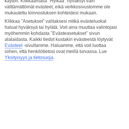
käytön. Klikkaamalla "Hylkää" hyväksyt vain
Nukkuminen
välttämättömät evästeet, eikä verkkosivustomme ole
4.6/5
Hinta-laatusuhde
mukautettu kiinnostuksen kohteidesi mukaan.
4.4/5
Klikkaa "Asetukset” valitaksesi mitkä evästeluokat
haluat hyväksyä tai hylätä. Voit aina muuttaa valintojasi
Hotelliesittely
myöhemmin kohdasta "Evästeasetukset" sivun
alalaidasta. Kaikki tiedot kustakin evästeestä löytyvät
4*
Evästeet
-sivultamme.
Haluamme, että voit luottaa
Paikallinen luokitus
siihen, että henkilötietosi ovat meillä turvassa. Lue
4 tähden hotelli Vienna House by Wyndham Andel's Cracow
Yksityisyys ja tietosuoja
.
kohteessa Krakow on hotelli, jolla on baari, aamiaisbuffet ja WiFi.
Hotellilla voit nauttia palveluista kuten hieronta ja sauna. Jos
matkustat lasten kanssa, on lapsille lastenkerho/miniklubi. Alueella
on pysäköintimahdollisuus. Hotelli on uudistettu viimeksi vuonna
2007. Hotelli hyväksyy seuraavat luottokortit: American Express,
Diners Club, EC Maestro, Mastercard ja Visa.
Lyhyesti hotellista
Ravintola/Baari
Kyllä/Kyllä
Keskilämpötila Krakova