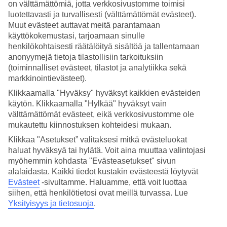
on välttämättömiä, jotta verkkosivustomme toimisi
luotettavasti ja turvallisesti (välttämättömät evästeet).
Hae
Muut evästeet auttavat meitä parantamaan
käyttökokemustasi, tarjoamaan sinulle
henkilökohtaisesti räätälöityä sisältöä ja tallentamaan
anonyymejä tietoja tilastollisiin tarkoituksiin
Olet nyt kohdassa
(toiminnalliset evästeet, tilastot ja analytiikka sekä
Etusivu
markkinointievästeet).
Matkat
Klikkaamalla "Hyväksy" hyväksyt kaikkien evästeiden
Puola
käytön. Klikkaamalla "Hylkää" hyväksyt vain
Krakova
välttämättömät evästeet, eikä verkkosivustomme ole
Hotellit
mukautettu kiinnostuksen kohteidesi mukaan.
Hotellit Krakova
Klikkaa "Asetukset” valitaksesi mitkä evästeluokat
haluat hyväksyä tai hylätä. Voit aina muuttaa valintojasi
myöhemmin kohdasta "Evästeasetukset" sivun
Katso kaikki hotellit kohteessa Krakova. TUIlta löydät hotellit
alalaidasta. Kaikki tiedot kustakin evästeestä löytyvät
jokaiseen makuun. Hotelli perheelle tai aikuiseen makuun, täyden
Evästeet
-sivultamme.
Haluamme, että voit luottaa
palvelun All Inclusive -hotelli tai tunnelmallinen pikkuhotelli,
lomaluksusta tai edullisempi vaihtoehto? Mitä ikinä haluatkaan,
siihen, että henkilötietosi ovat meillä turvassa. Lue
meiltä löydät juuri sopivan hotellin. TUIn
Krakova - matkat
kohti
Yksityisyys ja tietosuoja
.
uusia elämyksiä odottavat.Tutustu alapuolella kohteen Krakova
hotellivaihtoehtoihin ja löydä oma suosikkisi!