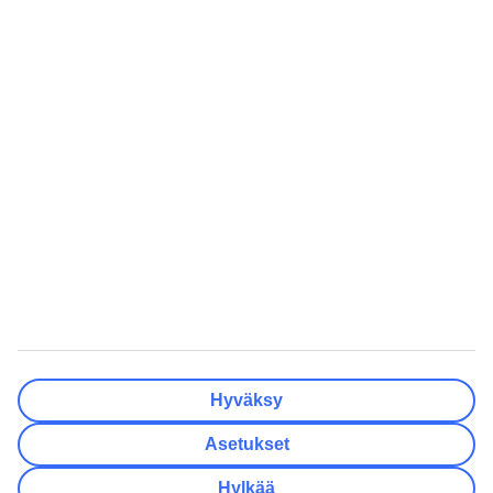
Valmis
Matkakohteet
Tyhjennä
Valmis
Lähtöpäivä
Ma
Ti
Ke
To
Pe
La
Su
Onko lähtöpäivässäsi joustoa?
Vain valittu lähtöpäivä
+/- 3 päivää
+/- 7 päivää
+/- 14 päivää
Tyhjennä
Valmis
Matkustajien lukumäärä
Huoneiden lukumäärä
Valitse sopivin
Hyväksy
Aikuista
2
Asetukset
Lasta (0–17)
0
Hylkää