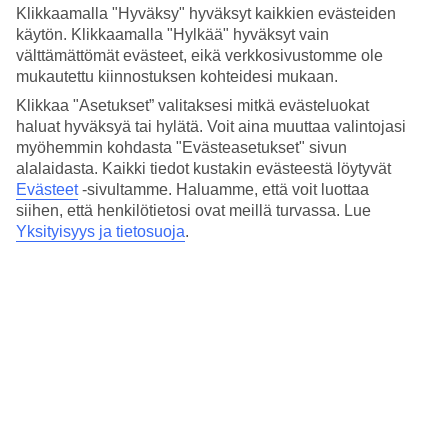
Hinta-laatusuhde
Klikkaamalla "Hyväksy" hyväksyt kaikkien evästeiden
3.6/5
käytön. Klikkaamalla "Hylkää" hyväksyt vain
välttämättömät evästeet, eikä verkkosivustomme ole
Hotelliesittely
mukautettu kiinnostuksen kohteidesi mukaan.
Klikkaa "Asetukset” valitaksesi mitkä evästeluokat
4*
Paikallinen luokitus
haluat hyväksyä tai hylätä. Voit aina muuttaa valintojasi
myöhemmin kohdasta "Evästeasetukset" sivun
4 tähden hotelli Premier Kraków Hotel kohteessa Krakow on
alalaidasta. Kaikki tiedot kustakin evästeestä löytyvät
hotelli, jolla on baari, aamiaisbuffet ja WiFi. Hotellilla voit nauttia
Evästeet
-sivultamme.
Haluamme, että voit luottaa
palveluista kuten hieronta ja sauna. Alueella on
siihen, että henkilötietosi ovat meillä turvassa. Lue
pysäköintimahdollisuus. Hotelli hyväksyy seuraavat luottokortit:
American Express, Diners Club, Mastercard ja Visa.
Yksityisyys ja tietosuoja
.
Lyhyesti hotellista
Ravintola/Baari
Kyllä/Kyllä
Keskilämpötila Krakova
Edellinen