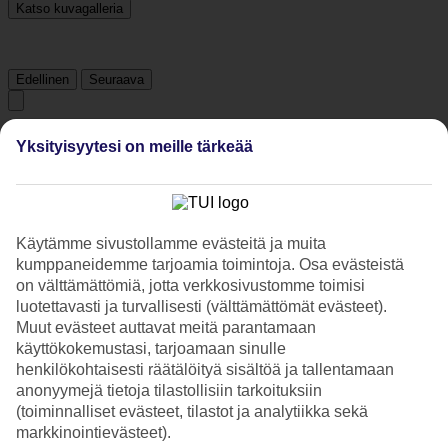
Katso kuvagalleria
Edellinen
Seuraava
Tripadvisor
Yksityisyytesi on meille tärkeää
3.5/5
Luokitus
3.5 / 5
alkaen
375 arviota
Käytämme sivustollamme evästeitä ja muita
kumppaneidemme tarjoamia toimintoja. Osa evästeistä
Siisteys
on välttämättömiä, jotta verkkosivustomme toimisi
4.1/5
luotettavasti ja turvallisesti (välttämättömät evästeet).
Sijainti
3.1/5
Muut evästeet auttavat meitä parantamaan
Huone
käyttökokemustasi, tarjoamaan sinulle
3.9/5
henkilökohtaisesti räätälöityä sisältöä ja tallentamaan
Palvelu
anonyymejä tietoja tilastollisiin tarkoituksiin
3.8/5
(toiminnalliset evästeet, tilastot ja analytiikka sekä
Nukkuminen
markkinointievästeet).
4/5