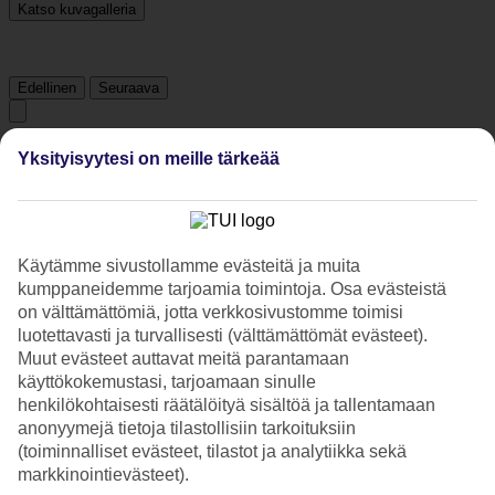
Katso kuvagalleria
Edellinen
Seuraava
Tripadvisor
Yksityisyytesi on meille tärkeää
4.7/5
Luokitus
4.7 / 5
alkaen
205 arviota
Käytämme sivustollamme evästeitä ja muita
kumppaneidemme tarjoamia toimintoja. Osa evästeistä
Siisteys
on välttämättömiä, jotta verkkosivustomme toimisi
4.9/5
luotettavasti ja turvallisesti (välttämättömät evästeet).
Sijainti
Muut evästeet auttavat meitä parantamaan
4.8/5
Huone
käyttökokemustasi, tarjoamaan sinulle
4.7/5
henkilökohtaisesti räätälöityä sisältöä ja tallentamaan
Palvelu
anonyymejä tietoja tilastollisiin tarkoituksiin
4.7/5
(toiminnalliset evästeet, tilastot ja analytiikka sekä
Nukkuminen
markkinointievästeet).
4.7/5