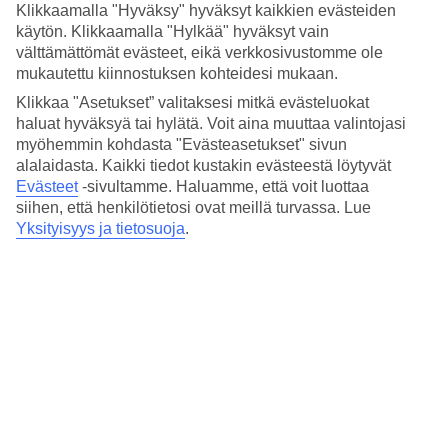
Hinta-laatusuhde
Klikkaamalla "Hyväksy" hyväksyt kaikkien evästeiden
4.7/5
käytön. Klikkaamalla "Hylkää" hyväksyt vain
välttämättömät evästeet, eikä verkkosivustomme ole
Hotelliesittely
mukautettu kiinnostuksen kohteidesi mukaan.
Klikkaa "Asetukset” valitaksesi mitkä evästeluokat
4*
haluat hyväksyä tai hylätä. Voit aina muuttaa valintojasi
Paikallinen luokitus
myöhemmin kohdasta "Evästeasetukset" sivun
Keskeinen sijainti vanhassa kaupungissa
alalaidasta. Kaikki tiedot kustakin evästeestä löytyvät
Evästeet
-sivultamme.
Haluamme, että voit luottaa
Hotel 32 Krakow Old Townissa asut Krakovan
siihen, että henkilötietosi ovat meillä turvassa. Lue
vanhassakaupungissa, lähellä sekä kauppoja että nähtävyyksiä.
Yksityisyys ja tietosuoja
.
Hotellissa on ravintola, jossa tarjoillaan italialaisia ​​ja välimerellisiä
ruokia sekä baari.
Heti kulman takana odottavat kauniit 1500-luvulta peräisin olevat
rakennukset, viehättävät kujat ja nähtävyydet. Lisäksi alueella on
paljon ravintoloita ja kauppoja.
Hotellilla on:
Ravintola ja baari
WiFi yleisissä tiloissa
24 h vastaanotto