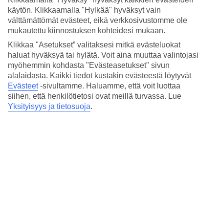
Hinta-laatusuhde
käytön. Klikkaamalla "Hylkää" hyväksyt vain
4.1/5
välttämättömät evästeet, eikä verkkosivustomme ole
Hotelliesittely
mukautettu kiinnostuksen kohteidesi mukaan.
Klikkaa "Asetukset” valitaksesi mitkä evästeluokat
3*
haluat hyväksyä tai hylätä. Voit aina muuttaa valintojasi
Paikallinen luokitus
myöhemmin kohdasta "Evästeasetukset" sivun
alalaidasta. Kaikki tiedot kustakin evästeestä löytyvät
Lähellä kauppahallia vanhassakaupungissa
Evästeet
-sivultamme.
Haluamme, että voit luottaa
siihen, että henkilötietosi ovat meillä turvassa. Lue
Hotelli Wyspianski sijaitsee keskeisellä paikalla lähellä Krakovan
Yksityisyys ja tietosuoja
.
vanhaakaupunkia ympäröivää puistoa. Huoneet ovat mukavat ja
sisustus modernia. Ravintolassa voit maistella puolalaisia herkkuja.
Vanhankaupungintori ja kauppahalli, ravintolat ja pubit sijaitsevat
vain 5 min. kävelymatkan päässä.
Lähin raitiovaunupysäkki on Poczta Główna, n. 200 m päässä.
Keskeinen sijainti
Krakovan
vanhankaupingin läheisyydessä.
Hotellin ravintolassa voit maistella paikallisia herkkuja
Puolan
matkallasi
.
Hotellilla on:
24 h vastaanotto