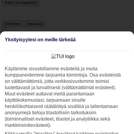
Katso kuvagalleria
Edellinen
Seuraava
Yksityisyytesi on meille tärkeää
Tripadvisor
3.8/5
Käytämme sivustollamme evästeitä ja muita
Luokitus
3.8 / 5
alkaen
2107 arviota
kumppaneidemme tarjoamia toimintoja. Osa evästeistä
on välttämättömiä, jotta verkkosivustomme toimisi
Siisteys
4.3/5
luotettavasti ja turvallisesti (välttämättömät evästeet).
Sijainti
Muut evästeet auttavat meitä parantamaan
4.8/5
käyttökokemustasi, tarjoamaan sinulle
Huone
henkilökohtaisesti räätälöityä sisältöä ja tallentamaan
3.8/5
anonyymejä tietoja tilastollisiin tarkoituksiin
Palvelu
(toiminnalliset evästeet, tilastot ja analytiikka sekä
4/5
Nukkuminen
markkinointievästeet).
3.8/5
Klikkaamalla "Hyväksy" hyväksyt kaikkien evästeiden