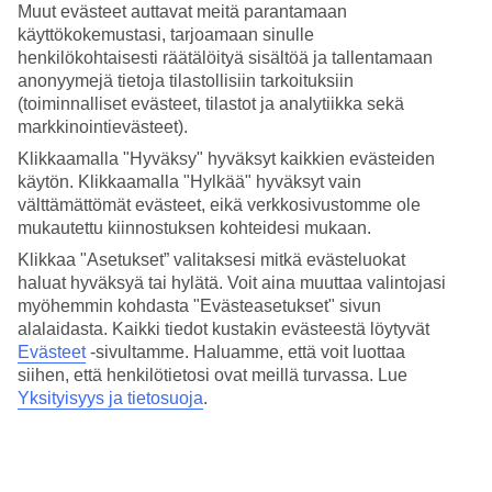
Hotelli sijaitsee Playacarin alueella, ja aivan naapurista löytyy
Hard
Muut evästeet auttavat meitä parantamaan
Rock Campo de Golf
. Jos haluat shoppailua ja vilkasta
käyttökokemustasi, tarjoamaan sinulle
kaupunkielämää, suuntaa kohti Playa del Carmenin keskustaa parin
henkilökohtaisesti räätälöityä sisältöä ja tallentamaan
kilometrin päähän.
anonyymejä tietoja tilastollisiin tarkoituksiin
(toiminnalliset evästeet, tilastot ja analytiikka sekä
Altaita aikuisille sekä lapsille
markkinointievästeet).
Pääaltaalta on näkymät merelle, ja rannalle pääset kulkemalla
Klikkaamalla "Hyväksy" hyväksyt kaikkien evästeiden
ihastuttavan palmupuukaistaleen läpi. Rentoutumisaltaassa on
käytön. Klikkaamalla "Hylkää" hyväksyt vain
rauhallisin ilmapiiri. Siellä on poreallas ja muutama balilainen
välttämättömät evästeet, eikä verkkosivustomme ole
vuode. Pienimmille vieraille on matalat kahluualtaat.
mukautettu kiinnostuksen kohteidesi mukaan.
Buffet ja à la carte
Klikkaa "Asetukset” valitaksesi mitkä evästeluokat
haluat hyväksyä tai hylätä. Voit aina muuttaa valintojasi
La Terrassa
tarjoaa runsaita buffetaterioita, joissa jokainen voi
myöhemmin kohdasta "Evästeasetukset" sivun
valmistaa ja valita suosikkilautasensa. Tarjolla on grillattua ruokaa,
alalaidasta. Kaikki tiedot kustakin evästeestä löytyvät
kalaa, kasviksia, hedelmiä ja makeita jälkiruokia. Kolmena iltana
Evästeet
-sivultamme.
Haluamme, että voit luottaa
viikossa on mahdollista syödä à la carte -ruokia, joissa on makuja eri
puolilta maailmaa. Valitse italialaisen, meksikolaisen ja
siihen, että henkilötietosi ovat meillä turvassa. Lue
kansainvälisen vaihtoehdon välillä.
Yksityisyys ja tietosuoja
.
Vesiurheilua ja spa
Rannalla voit pelata rantalentopalloa, snorklata, kokeilla