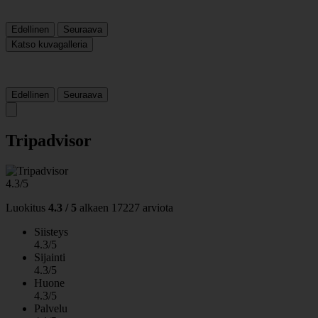
Edellinen
Seuraava
Katso kuvagalleria
Edellinen
Seuraava
Tripadvisor
4.3/5
Luokitus
4.3 / 5
alkaen
17227 arviota
Siisteys
4.3/5
Sijainti
4.3/5
Huone
4.3/5
Palvelu