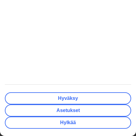
Asiakasarviot
/
5
Anonyymi
Lue lisää
Uutisia, tarjouksia, lomavinkkejä.
Tilaa uutiskirje
>
TUI Finland
Lataa TUI-sovellus
Suositut matkat
Hyväksy
Hotellit
Asetukset
Hyvä tietää
Asiakaspalvelu
Maksut ja matkaliput
TUI-sovellus
Hylkää
Matkaehdot
Lomapalvelu