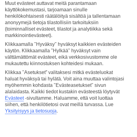
Muut evästeet auttavat meitä parantamaan
Allas- ja rantaelämää
käyttökokemustasi, tarjoamaan sinulle
henkilökohtaisesti räätälöityä sisältöä ja tallentamaan
Ocean Riviera Paradisella on viisi uima-allasta, joista yksi sijaitsee
anonyymejä tietoja tilastollisiin tarkoituksiin
vain aikuisille tarkoitetulla alueella ja yksi lastenallas, jossa on
(toiminnalliset evästeet, tilastot ja analytiikka sekä
minivesipuisto. Aivan hotellin edustalla avautuu pitkä hiekkaranta,
markkinointievästeet).
joka kutsuu viettämään mukavan raukeita lomapäiviä. Täydellistä
sekä allas- että rantaelämästä pitäville!
Klikkaamalla "Hyväksy" hyväksyt kaikkien evästeiden
käytön. Klikkaamalla "Hylkää" hyväksyt vain
Spa ja keilailua
välttämättömät evästeet, eikä verkkosivustomme ole
mukautettu kiinnostuksen kohteidesi mukaan.
Hotellin palveluihin kuuluu tennis, kuntosali, spa sekä keilahalli,
jossa voit haastaa kisaan koko seurueesi.
Klikkaa "Asetukset” valitaksesi mitkä evästeluokat
haluat hyväksyä tai hylätä. Voit aina muuttaa valintojasi
All Inclusive kellon ympäri
myöhemmin kohdasta "Evästeasetukset" sivun
alalaidasta. Kaikki tiedot kustakin evästeestä löytyvät
Hotellilla on kaksi buffetravintolaa ja useita erilaisia à la carte -
Evästeet
-sivultamme.
Haluamme, että voit luottaa
ravintoloita. Baareja on myös monta, joukossa niin snackbaareja
siihen, että henkilötietosi ovat meillä turvassa. Lue
kuin cocktailbaareja. Parasta tietysti, että jokin niistä on avoinna
aina, hotellin All Inclusive on käytettävissä nimittäin kellon ympäri.
Yksityisyys ja tietosuoja
.
Tärkeä tietää
Elokuussa 2021 sattuneen myrskyn jäljiltä suuri osa rantahiekasta