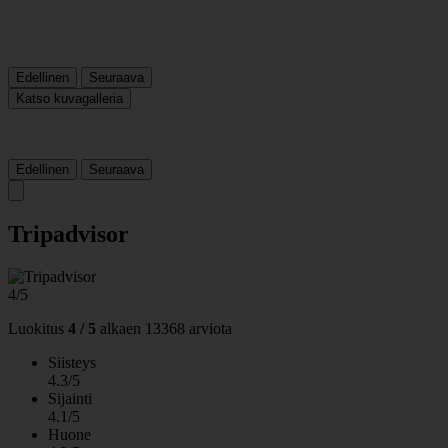
Edellinen
Seuraava
Katso kuvagalleria
Edellinen
Seuraava
Tripadvisor
4/5
Luokitus
4 / 5
alkaen
13368 arviota
Siisteys
4.3/5
Sijainti
4.1/5
Huone