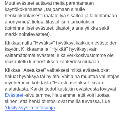
kasvillisuuden keskellä. Playa del Carmenin keskustaan on noin 20
Muut evästeet auttavat meitä parantamaan
minuutin ajomatka.
käyttökokemustasi, tarjoamaan sinulle
henkilökohtaisesti räätälöityä sisältöä ja tallentamaan
All Inclusive vuorokauden ympäri
anonyymejä tietoja tilastollisiin tarkoituksiin
(toiminnalliset evästeet, tilastot ja analytiikka sekä
Jos haluat rentoutua lomallasi on Grand Riviera Princess oikea
markkinointievästeet).
valinta – täällä matkan hintaan sisältyy runsas All Inclusive.
Hotellilla on useita buffet- ja à la carte -ravintoloita sekä
Klikkaamalla "Hyväksy" hyväksyt kaikkien evästeiden
kymmenkunta baaria. Sporttibaarissa on tarjolla juomia ja välipaloja
käytön. Klikkaamalla "Hylkää" hyväksyt vain
vuorokauden ympäri. A la carte -ravintoloihin edellytetään
välttämättömät evästeet, eikä verkkosivustomme ole
pöytävarausta etukäteen.
mukautettu kiinnostuksen kohteidesi mukaan.
Oma hiekkaranta ja useita uima-altaita
Klikkaa "Asetukset” valitaksesi mitkä evästeluokat
haluat hyväksyä tai hylätä. Voit aina muuttaa valintojasi
Hotellilla on oma hiekkaranta, jolla on aurinkotuolit ja -varjot sekä
myöhemmin kohdasta "Evästeasetukset" sivun
rantabaari, jonka juomat sisältyvät hintaan. Täällä voit helposti
alalaidasta. Kaikki tiedot kustakin evästeestä löytyvät
vuorotella meren äärellä rentoutumisen ja altaalla oleskelun välillä.
Evästeet
-sivultamme.
Haluamme, että voit luottaa
Hotellilla on useita erilaisia altaita, mukaan lukien lapsiystävälliset
altaat perheen pienimmille.
siihen, että henkilötietosi ovat meillä turvassa. Lue
Yksityisyys ja tietosuoja
.
Asu erityisen mukavast Platinum-sviitissä
Jos varaat Platinum-sviitin, sinulla on mm. pääsy omalle
allasalueelle, omalle rantaosuudelle sekä useampia ravintoloita, joista