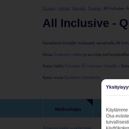
Etusivu
matkat
Kanada
Quebec
All Inclusive -h
All Inclusive - 
Kanadassa lomailet mukavasti varaamalla All Inclusi
Varaa
Québecin matka
ja suuntaa perheystävällis
Katso kaikki
Kanadan All Inclusive -hotellit »
Kat
Katso myös
Québecin äkkilähdöt
Yksityisyy
Päivämäärä 
Matkustajaa
Käytämme s
matkan kes
Osa evästei
turvallises
Tyhjennä kaikki suodattimet
käyttökokem