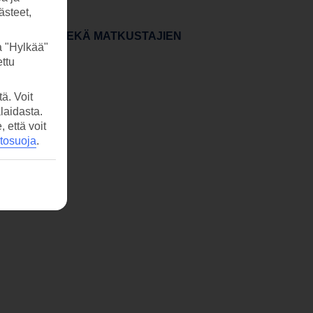
ästeet,
ÄHTÖPÄIVÄN SEKÄ MATKUSTAJIEN
a "Hylkää"
ttu
ä. Voit
laidasta.
että voit
etosuoja
.