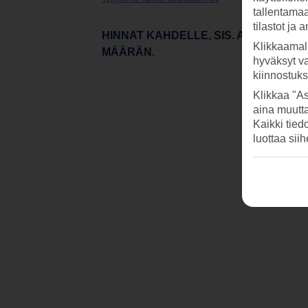
tallentamaan
tilastot ja 
HINNAT KAHDELLE, SIS. ALL INCLU
Klikkaamal
MÄÄRÄN.
hyväksyt v
kiinnostuk
Klikkaa "As
aina muutt
Kaikki tied
luottaa sii