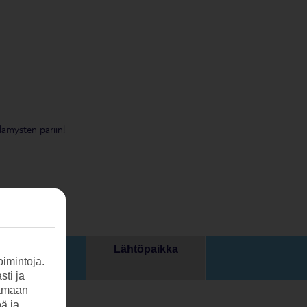
lämysten pariin!
Lähtöpaikka
Hinta
imintoja.
sti ja
tamaan
öä ja