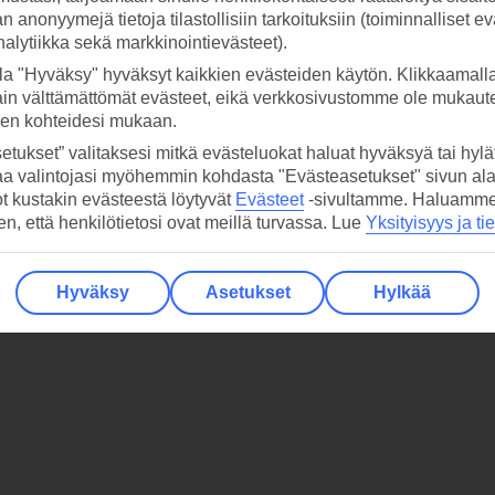
 anonyymejä tietoja tilastollisiin tarkoituksiin (toiminnalliset ev
analytiikka sekä markkinointievästeet).
SIVE. VALIKOIDEN AVULLA VOIT VALITA MM. TARKAN L
la "Hyväksy" hyväksyt kaikkien evästeiden käytön. Klikkaamall
ain välttämättömät evästeet, eikä verkkosivustomme ole mukaute
sen kohteidesi mukaan.
etukset” valitaksesi mitkä evästeluokat haluat hyväksyä tai hylät
Näytetään
/
hotelli
1 - 0
0
aa valintojasi myöhemmin kohdasta "Evästeasetukset" sivun ala
Ei enempää näytettäviä lomia
ot kustakin evästeestä löytyvät
Evästeet
-sivultamme.
Haluamme, 
hen, että henkilötietosi ovat meillä turvassa. Lue
Yksityisyys ja ti
Hyväksy
Asetukset
Hylkää