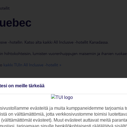
otellit
Quebec
ve -hotellin. Katso alta kaikki All Inclusive -hotellit Kanadassa.
iin hiihtokohteisiin, lumisten vuorenhuippujen maisemiin ja ihanien ruokae
so
kaikki TUIn All Inclusive -hotellit »
tesi on meille tärkeää
Luokitus ja
Lomakohteet
ja
asiakasarviot
ivustollamme evästeitä ja muita kumppaneidemme tarjoamia to
to
stä on välttämättömiä, jotta verkkosivustomme toimisi luotettava
ti (välttämättömät evästeet). Muut evästeet auttavat meitä paran
ustasi, tarjoamaan sinulle henkilökohtaisesti räätälöityä sisält