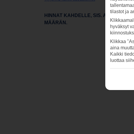
tallentamaan
tilastot ja 
HINNAT KAHDELLE, SIS. ALL INCLU
Klikkaamal
MÄÄRÄN.
hyväksyt v
kiinnostuk
Klikkaa "As
aina muutt
Kaikki tied
luottaa sii