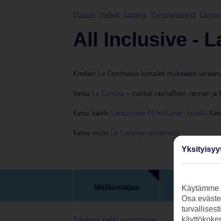
Etusivu
matkat
Espanja
Kanariansaaret
Lanzar
All Inclusive - 
Kreikan La Conchassa lomailet mukavasti varaamalla
Varaa
La Concha
– matkat rauhallisen rannan ja L
Katso kaikki
Lanzaroten All Inclusive -hotellit
Kats
Katso myös
La Conchan äkkilähdöt
Yksityisyy
Päivämäärä 
Matkustajaa
Käytämme s
matkan kes
Osa evästei
turvallises
Tyhjennä kaikki suodattimet
käyttökokem