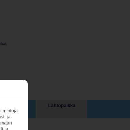
ssa.
Lähtöpaikka
Hinta
imintoja.
sti ja
tamaan
öä ja