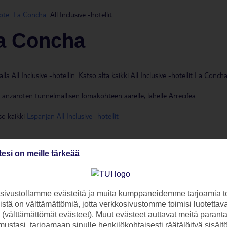
ote
La Concha
All Inclusive -hotellit
La Concha
 All Inclusive -hotellin. Katso alta kaikki All Inclusive -hotellit La Concha
anzaroten tunnelmallisen lomakohteen äärelle, lähelle Arrecifeä.
o kaikki
Espanjan All Inclusive -hotellit
tesi on meille tärkeää
Luokitus ja
Lomakohteet
ja
asiakasarviot
ivustollamme evästeitä ja muita kumppaneidemme tarjoamia to
to
stä on välttämättömiä, jotta verkkosivustomme toimisi luotettava
ti (välttämättömät evästeet). Muut evästeet auttavat meitä paran
ustasi, tarjoamaan sinulle henkilökohtaisesti räätälöityä sisält