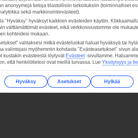
 anonyymejä tietoja tilastollisiin tarkoituksiin (toiminnalliset ev
analytiikka sekä markkinointievästeet).
SIVE. VALIKOIDEN AVULLA VOIT VALITA MM. TARKAN L
la "Hyväksy" hyväksyt kaikkien evästeiden käytön. Klikkaamall
ain välttämättömät evästeet, eikä verkkosivustomme ole mukaute
sen kohteidesi mukaan.
etukset” valitaksesi mitkä evästeluokat haluat hyväksyä tai hylät
Näytetään
/
hotelli
1 - 0
0
aa valintojasi myöhemmin kohdasta "Evästeasetukset" sivun ala
Ei enempää näytettäviä lomia
ot kustakin evästeestä löytyvät
Evästeet
-sivultamme.
Haluamme, 
hen, että henkilötietosi ovat meillä turvassa. Lue
Yksityisyys ja ti
Hyväksy
Asetukset
Hylkää