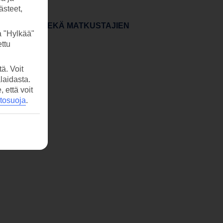
ästeet,
ÄHTÖPÄIVÄN SEKÄ MATKUSTAJIEN
a "Hylkää"
ttu
ä. Voit
laidasta.
että voit
etosuoja
.