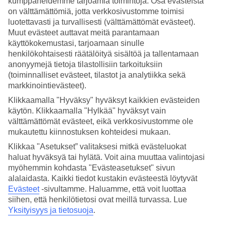
kumppaneidemme tarjoamia toimintoja. Osa evästeistä
on välttämättömiä, jotta verkkosivustomme toimisi
Hae
luotettavasti ja turvallisesti (välttämättömät evästeet).
Muut evästeet auttavat meitä parantamaan
käyttökokemustasi, tarjoamaan sinulle
henkilökohtaisesti räätälöityä sisältöä ja tallentamaan
Olet nyt kohdassa
anonyymejä tietoja tilastollisiin tarkoituksiin
(toiminnalliset evästeet, tilastot ja analytiikka sekä
Etusivu
markkinointievästeet).
Matkat
Espanja
Klikkaamalla "Hyväksy" hyväksyt kaikkien evästeiden
Kanariansaaret
käytön. Klikkaamalla "Hylkää" hyväksyt vain
Lanzarote
välttämättömät evästeet, eikä verkkosivustomme ole
La Concha
mukautettu kiinnostuksen kohteidesi mukaan.
Äkkilähdöt
Klikkaa "Asetukset” valitaksesi mitkä evästeluokat
Äkkilähdöt La Concha
haluat hyväksyä tai hylätä. Voit aina muuttaa valintojasi
myöhemmin kohdasta "Evästeasetukset" sivun
alalaidasta. Kaikki tiedot kustakin evästeestä löytyvät
Haluatko reissuun helposti ja nopeasti? Katso äkkilähdöt La
Evästeet
-sivultamme.
Haluamme, että voit luottaa
Conchaan eli lomat lähiviikoille tältä sivulta. Kun löydät sopivan
siihen, että henkilötietosi ovat meillä turvassa. Lue
äkkilähdön, varaa matkasi heti. Äkkilähdöillä paikkoja on rajoitetusti
ja edullisimmat matkat myydään nopeasti! Huomioithan, että
Yksityisyys ja tietosuoja
.
äkkilähtöjä La Conchaan ei ole aina tarjolla.