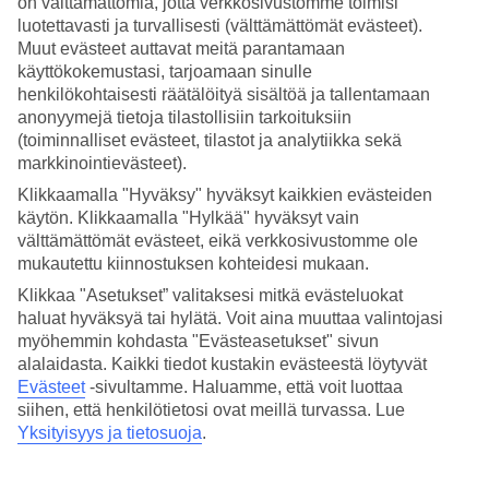
Verdelle?
on välttämättömiä, jotta verkkosivustomme toimisi
luotettavasti ja turvallisesti (välttämättömät evästeet).
Kap Verdelle kannattaa matkustaa ympäri vuoden – milloin tahansa
Muut evästeet auttavat meitä parantamaan
kaipaatkin lämmintä rantalomaa. Kap Verden päivälämpötila
käyttökokemustasi, tarjoamaan sinulle
pysyttelee 25–30 asteessa vuoden ympäri sekä
Salilla
että
henkilökohtaisesti räätälöityä sisältöä ja tallentamaan
Boavistalla
ja vesikin on mukavan lämmintä niin tammi- kuin
anonyymejä tietoja tilastollisiin tarkoituksiin
elokuussa. Yötkin ovat Kap Verdellä ihanan lämpimiä ympäri
(toiminnalliset evästeet, tilastot ja analytiikka sekä
vuoden. Poutapäiviä on Kap Verdellä ympäri vuoden 27–31
markkinointievästeet).
kuukaudessa.
Klikkaamalla "Hyväksy" hyväksyt kaikkien evästeiden
Mikä on Kap Verden lämpimin kuukausi?
käytön. Klikkaamalla "Hylkää" hyväksyt vain
välttämättömät evästeet, eikä verkkosivustomme ole
Lämpimimmät kuukaudet Kap Verdellä ovat syyskuu ja lokakuu,
mukautettu kiinnostuksen kohteidesi mukaan.
jolloin kuukauden keskilämpötila Kap Verdellä on 29 astetta ja
Klikkaa "Asetukset” valitaksesi mitkä evästeluokat
merivesi on 25 asteista. Yötkin ovat Kap Verdellä syys-lokakuussa
trooppisen lämpimät. Kap Verden yölämpötila on tällöin 23–24
haluat hyväksyä tai hylätä. Voit aina muuttaa valintojasi
astetta.
myöhemmin kohdasta "Evästeasetukset" sivun
alalaidasta. Kaikki tiedot kustakin evästeestä löytyvät
Kuinka lämmin on Kap Verden sää
Evästeet
-sivultamme.
Haluamme, että voit luottaa
joulukuussa?
siihen, että henkilötietosi ovat meillä turvassa. Lue
Yksityisyys ja tietosuoja
.
Jos mielii jouluksi valoon ja lämpöön kannattaa suunnistaa Kap
Verdelle. Joulukuussa Kap Verden sää on lämmin ja aurinkoinen.