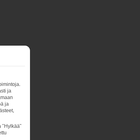
imintoja.
sti ja
tamaan
öä ja
ästeet,
a "Hylkää"
ttu