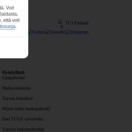
ä. Voit
laidasta.
että voit
TUI Finland
etosuoja
.
Hyödyllistä
Lisäpalvelut
Matkavakuutus
Turvaa lomallesi
Miksi valita matkapaketti?
Hae TUI.fi -sivustolta
Tutustu tarjousehtoihin