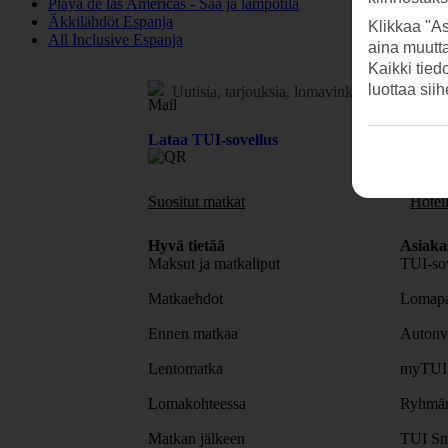
Playa de las Americas - Sää ja lämpötila
Äkkilähdöt Espanja
Klikkaa "As
All Inclusive Espanja
aina muutt
Kaikki tied
luottaa sii
Uutisia, tarjouksia, lomavinkkejä.
Tilaa uuti
Lataa TUI-sovellus
Suositut matkat
Hotell
Hyvä tietää
Asiaka
Maksut ja matkaliput
TUI-sov
Matkaehdot
Lomapa
Ennen matkaa
Autonv
Lentomatka
myTUI
Lomakohteessa
Ryhmäm
Matkan jälkeen
TUI Sm