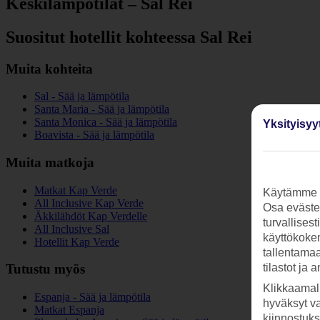
Keskilämpötilat – Sal Rei
Suositut hotellit kohteessa Sal Rei
Muita kohteita
Sal - Sää ja lämpötila
Santa Maria - Sää ja lämpötila
Santa Monica - Sää ja lämpötila
Yksityisyy
Boavista - Sää ja lämpötila
Muita matkoja
Matkat Kap Verde
Käytämme s
All Inclusive Kap Verde
Osa evästei
Äkkilähdöt Kap Verdelle
turvallises
All Inclusive Sal
käyttökokem
Hotellit Kap Verde
tallentamaan
tilastot ja 
Tutustu myös
Klikkaamal
Espanja - Sää ja lämpötila
hyväksyt v
Matkat Espanja
kiinnostuk