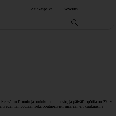
Asiakaspalvelu
TUI Sovellus
l Reissä on lämmin ja aurinkoinen ilmasto, ja päivälämpötila on 25–30
meriveden lämpötilaan sekä poutapäivien määrään eri kuukausina.