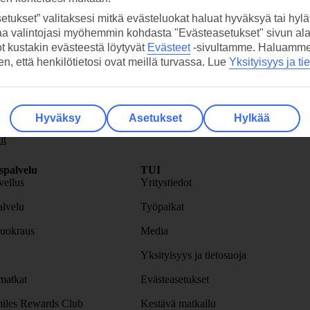
etukset” valitaksesi mitkä evästeluokat haluat hyväksyä tai hylät
aa valintojasi myöhemmin kohdasta "Evästeasetukset" sivun ala
ot kustakin evästeestä löytyvät
Evästeet
-sivultamme.
Haluamme, 
hen, että henkilötietosi ovat meillä turvassa. Lue
Yksityisyys ja ti
skirje
>
Hyväksy
Asetukset
Hylkää
it
spalvelu
TUI
ellus
Yritystiedot
lvelu
Työpaikat
uokraus
Media
Yksityisyys ja tietosuoja
atkat
Evästeasetukset
iles Rewards Club
Kestävä matkailu