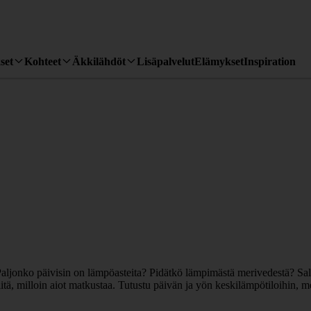
set
Kohteet
Äkkilähdöt
Lisäpalvelut
Elämykset
Inspiration
? Paljonko päivisin on lämpöasteita? Pidätkö lämpimästä merivedestä? Sa
ä, milloin aiot matkustaa. Tutustu päivän ja yön keskilämpötiloihin, 