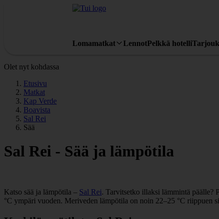
Lomamatkat
Lennot
Pelkkä hotelli
Tarjouk
Olet nyt kohdassa
Etusivu
Matkat
Kap Verde
Boavista
Sal Rei
Sää
Sal Rei - Sää ja lämpötila
Katso sää ja lämpötila –
Sal Rei
. Tarvitsetko illaksi lämmintä päälle
°C ympäri vuoden. Meriveden lämpötila on noin 22–25 °C riippuen siit