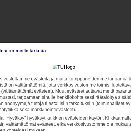
tesi on meille tärkeää
ivustollamme evästeitä ja muita kumppaneidemme tarjoamia to
stä on välttämättömiä, jotta verkkosivustomme toimisi luotettava
ti (välttämättömät evästeet). Muut evästeet auttavat meitä paran
ustasi, tarjoamaan sinulle henkilökohtaisesti räätälöityä sisält
 anonyymejä tietoja tilastollisiin tarkoituksiin (toiminnalliset ev
analytiikka sekä markkinointievästeet).
la "Hyväksy" hyväksyt kaikkien evästeiden käytön. Klikkaamall
ain välttämättömät evästeet, eikä verkkosivustomme ole mukaute
sen kohteidesi mukaan.