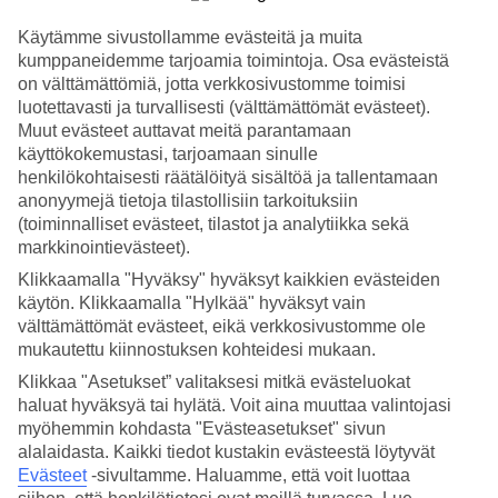
Hae
Käytämme sivustollamme evästeitä ja muita
kumppaneidemme tarjoamia toimintoja. Osa evästeistä
on välttämättömiä, jotta verkkosivustomme toimisi
luotettavasti ja turvallisesti (välttämättömät evästeet).
Muut evästeet auttavat meitä parantamaan
Olet nyt kohdassa
käyttökokemustasi, tarjoamaan sinulle
Etusivu
henkilökohtaisesti räätälöityä sisältöä ja tallentamaan
Matkat
anonyymejä tietoja tilastollisiin tarkoituksiin
Kap Verde
(toiminnalliset evästeet, tilastot ja analytiikka sekä
Hotellit
markkinointievästeet).
Hotellit Kap Verde
Klikkaamalla "Hyväksy" hyväksyt kaikkien evästeiden
käytön. Klikkaamalla "Hylkää" hyväksyt vain
välttämättömät evästeet, eikä verkkosivustomme ole
Tältä sivulta löydät kaikki TUIn hotellit
Kap Verdellä
. TUIlta löydät
mukautettu kiinnostuksen kohteidesi mukaan.
hotellit jokaiseen makuun. Hotelli perheelle tai aikuiseen makuun,
täyden palvelun
All Inclusive -hotelli Kap Verdellä
, tunnelmallinen
Klikkaa "Asetukset” valitaksesi mitkä evästeluokat
pikkuhotelli, tyylikäs boutique-hotelli, luksusresort tai edullisempi
haluat hyväksyä tai hylätä. Voit aina muuttaa valintojasi
vaihtoehto. Käytä hetki hotellivalikoimaan tutustumiseen, inspiroidu
myöhemmin kohdasta "Evästeasetukset" sivun
ja löydä unelmiesi hotelli.
alalaidasta. Kaikki tiedot kustakin evästeestä löytyvät
Evästeet
-sivultamme.
Haluamme, että voit luottaa
Hotellivinkit